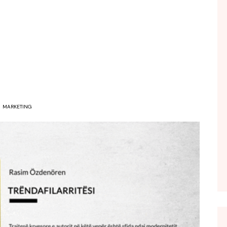
FOL POPULL
GJURMË
INTERVISTA EMISION
KONAKU
KU E KISHIM FJALEN
LIGJERATE FETARE
MARKETING
PARADITE ME NE
PIKËPAMJE
RECETA E DITES
RELAKS
RETRO JAVORE