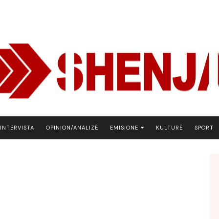
INTERVISTA
OPINION/ANALIZË
EMISIONE
KULTURË
SPORT
ARENA
BOTA NE FOKUS
EKONOMIKS
EMISION DEBATIV
FJALA