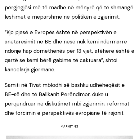
përgjegjësi më të madhe në mënyrë që të shmangë
lëshimet e mëparshme në politikën e zgjerimit.
“Kjo pjesë e Evropës është në perspektivën e
anëtarësimit në BE dhe nëse nuk kemi ndërmarrë
ndonjë hap domethënës për 13 vjet, atëherë është e
qartë se kemi bërë gabime të caktuara”, shtoi
kancelarja gjermane.
Samiti në Tivat mblodhi së bashku udhëheqësit e
BE-së dhe të Ballkanit Perëndimor, duke u
përqendruar në diskutimet mbi zgjerimin, reformat
dhe forcimin e perspektivës evropiane të rajonit.
MARKETING