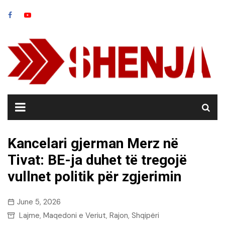
Skip
to
content
Kancelari gjerman Merz në
Tivat: BE-ja duhet të tregojë
vullnet politik për zgjerimin
June 5, 2026
Lajme
Maqedoni e Veriut
Rajon
Shqipëri
,
,
,