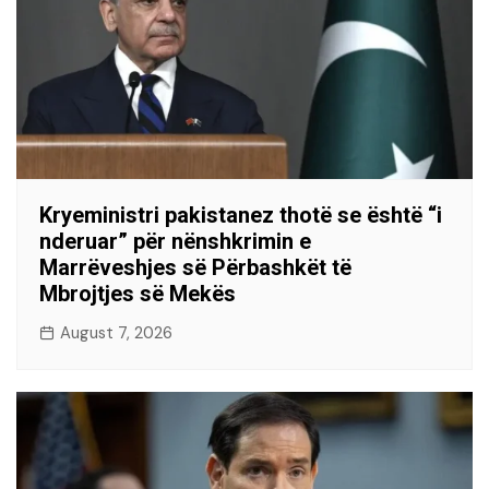
Kryeministri pakistanez thotë se është “i
nderuar” për nënshkrimin e
Marrëveshjes së Përbashkët të
Mbrojtjes së Mekës
August 7, 2026