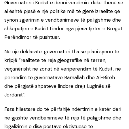
Guvernatori i Kudsit e dënoi vendimin, duke thënë se
ai është pjesë e një politike më të gjerë izraelite që
synon zgjerimin e vendbanimeve të paligjshme dhe
shkëputjen e Kudsit Lindor nga pjesa tjetër e Bregut
Perëndimor të pushtuar.
Në një deklaratë, guvernatori tha se plani synon të
krijojë “realitete të reja gjeografike në terren,
veçanërisht në zonat në veriperëndim të Kudsit, në
perëndim të guvernatave Ramallah dhe Al-Bireh
dhe përgjatë shpateve lindore drejt Luginës së
Jordanit”.
Faza fillestare do të përfshijë ndërtimin e katër deri
në gjashtë vendbanimeve të reja të paligjshme dhe
legalizimin e disa postave ekzistuese të