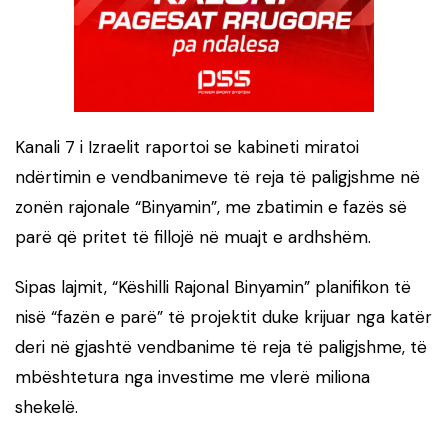
Kanali 7 i Izraelit raportoi se kabineti miratoi
ndërtimin e vendbanimeve të reja të paligjshme në
zonën rajonale “Binyamin”, me zbatimin e fazës së
parë që pritet të fillojë në muajt e ardhshëm.
Sipas lajmit, “Këshilli Rajonal Binyamin” planifikon të
nisë “fazën e parë” të projektit duke krijuar nga katër
deri në gjashtë vendbanime të reja të paligjshme, të
mbështetura nga investime me vlerë miliona
shekelë.