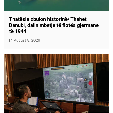
Thatësia zbulon historinë/ Thahet
Danubi, dalin mbetje të flotës gjermane
të 1944
August 8, 2026