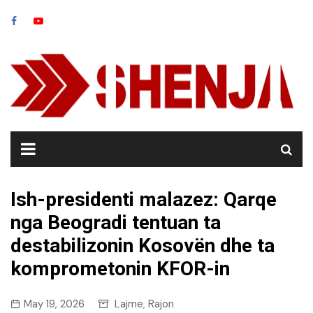
Skip
to
content
​Ish-presidenti malazez: Qarqe
nga Beogradi tentuan ta
destabilizonin Kosovën dhe ta
komprometonin KFOR-in
May 19, 2026
Lajme
Rajon
,