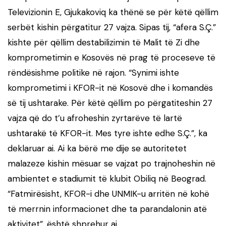
Televizionin E, Gjukakoviq ka thënë se për këtë qëllim
serbët kishin përgatitur 27 vajza. Sipas tij, “afera S.Ç.”
kishte për qëllim destabilizimin të Malit të Zi dhe
komprometimin e Kosovës në prag të proceseve të
rëndësishme politike në rajon. “Synimi ishte
komprometimi i KFOR-it në Kosovë dhe i komandës
së tij ushtarake. Për këtë qëllim po përgatiteshin 27
vajza që do t’u afroheshin zyrtarëve të lartë
ushtarakë të KFOR-it. Mes tyre ishte edhe S.Ç.”, ka
deklaruar ai. Ai ka bërë me dije se autoritetet
malazeze kishin mësuar se vajzat po trajnoheshin në
ambientet e stadiumit të klubit Obiliq në Beograd.
“Fatmirësisht, KFOR-i dhe UNMIK-u arritën në kohë
të merrnin informacionet dhe ta parandalonin atë
aktivitet”, është shprehur ai.