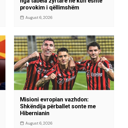
nga tabela zyrtare në kufi është
provokim i qëllimshëm
August 6, 2026
Misioni evropian vazhdon:
Shkëndija përballet sonte me
Hibernianin
August 6, 2026