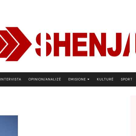
INTERVISTA
OPINION/ANALIZË
EMISIONE
KULTURË
SPORT
ARENA
BOTA NE FOKUS
EKONOMIKS
EMISION DEBATIV
FJALA