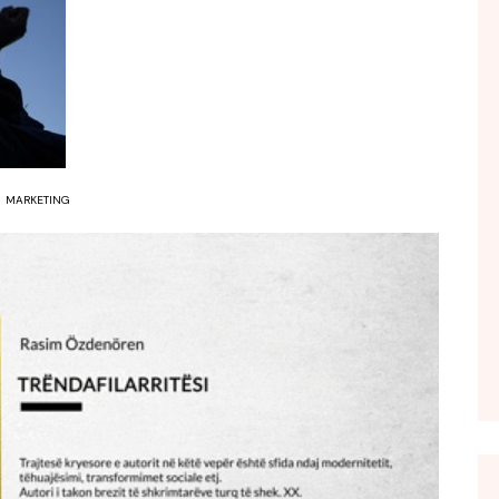
FOL POPULL
GJURMË
INTERVISTA EMISION
KONAKU
KU E KISHIM FJALEN
MARKETING
LIGJERATE FETARE
PARADITE ME NE
PIKËPAMJE
RECETA E DITES
RELAKS
RETRO JAVORE