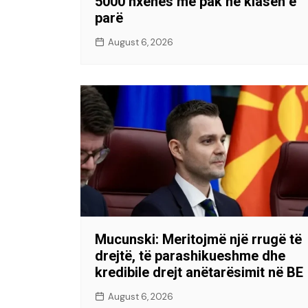
5000 nxënës më pak në klasën e
parë
August 6, 2026
Mucunski: Meritojmë një rrugë të
drejtë, të parashikueshme dhe
kredibile drejt anëtarësimit në BE
August 6, 2026