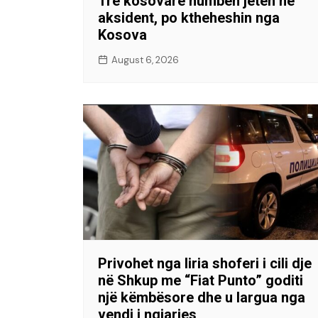
Tre kosovarë humbën jetën në
aksident, po ktheheshin nga
Kosova
August 6, 2026
Privohet nga liria shoferi i cili dje
në Shkup me “Fiat Punto” goditi
një këmbësore dhe u largua nga
vendi i ngjarjes