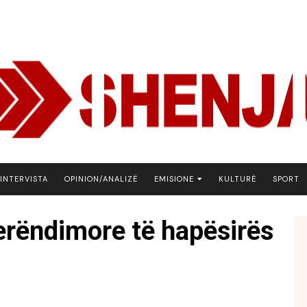
INTERVISTA
OPINION/ANALIZË
EMISIONE
KULTURË
SPORT
ARENA
perëndimore të hapësirës
BOTA NE FOKUS
EKONOMIKS
EMISION DEBATIV
FJALA