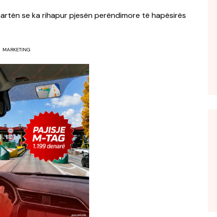
 të martën se ka rihapur pjesën perëndimore të hapësirës
MARKETING