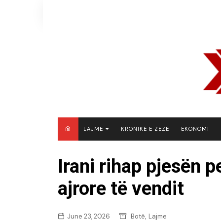
Skip
to
content
LAJME
KRONIKË E ZEZË
EKONOMI
MAQEDONI E VERIUT
Irani rihap pjesën 
KOSOVË
ajrore të vendit
SHQIPËRI
RAJON
BOTË
,
June 23, 2026
Botë
Lajme