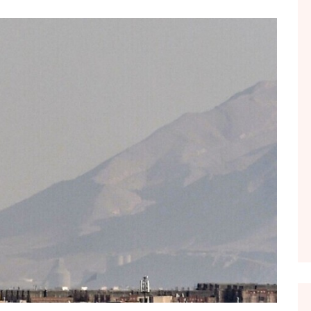
FOL POPULL
GJURMË
INTERVISTA EMISION
KONAKU
KU E KISHIM FJALEN
LIGJERATE FETARE
PARADITE ME NE
PIKËPAMJE
RECETA E DITES
RELAKS
RETRO JAVORE