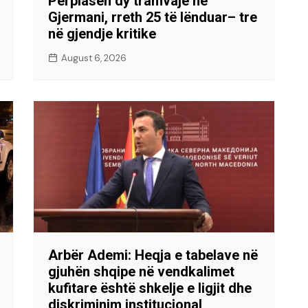
Përplasen dy tramvaje në
Gjermani, rreth 25 të lënduar– tre
në gjendje kritike
August 6, 2026
Arbër Ademi: Heqja e tabelave në
gjuhën shqipe në vendkalimet
kufitare është shkelje e ligjit dhe
diskriminim institucional