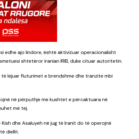
i edhe ajo lindore, është aktivizuar operacionalisht
metuesi shtetëror iranian IRIB, duke cituar autoritetin.
r të lejuar fluturimet e brendshme dhe tranzite mbi
erojnë në përputhje me kushtet e përcaktuara në
huhet më tej.
ë Kish dhe Asaluyeh në jug të Iranit do të operojnë
ë diellit.