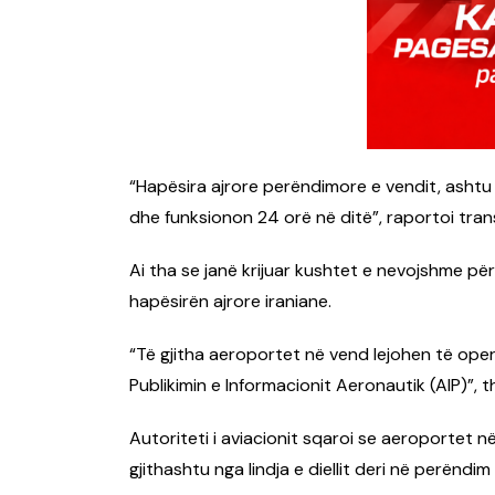
“Hapësira ajrore perëndimore e vendit, ashtu s
dhe funksionon 24 orë në ditë”, raportoi trans
Ai tha se janë krijuar kushtet e nevojshme pë
hapësirën ajrore iraniane.
“Të gjitha aeroportet në vend lejohen të op
Publikimin e Informacionit Aeronautik (AIP)”, t
Autoriteti i aviacionit sqaroi se aeroportet n
gjithashtu nga lindja e diellit deri në perëndim t