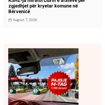
KSHZ-ja miratoi Librin e afateve për
zgjedhjet për kryetar komune në
Bërvenicë
August 7, 2026