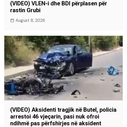
(VIDEO) VLEN-i dhe BDI përplasen për
rastin Grubi
August 8, 2026
(VIDEO) Aksidenti tragjik në Butel, policia
arrestoi 46 vjeçarin, pasi nuk ofroi
ndihmë pas përfshirjes në aksident