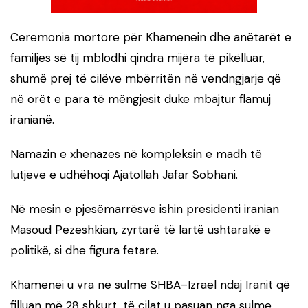
Ceremonia mortore për Khamenein dhe anëtarët e
familjes së tij mblodhi qindra mijëra të pikëlluar,
shumë prej të cilëve mbërritën në vendngjarje që
në orët e para të mëngjesit duke mbajtur flamuj
iranianë.
Namazin e xhenazes në kompleksin e madh të
lutjeve e udhëhoqi Ajatollah Jafar Sobhani.
Në mesin e pjesëmarrësve ishin presidenti iranian
Masoud Pezeshkian, zyrtarë të lartë ushtarakë e
politikë, si dhe figura fetare.
Khamenei u vra në sulme SHBA–Izrael ndaj Iranit që
filluan më 28 shkurt, të cilat u pasuan nga sulme