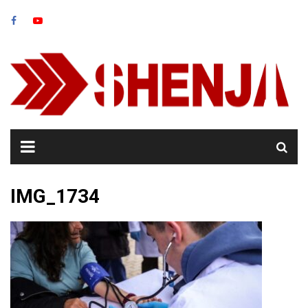
Skip
to
content
IMG_1734