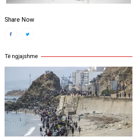
Share Now
Të ngjajshme