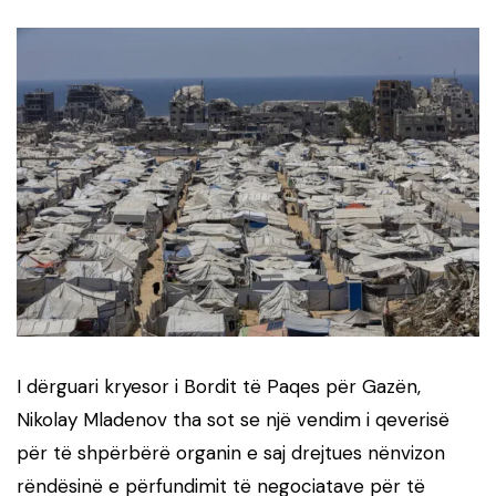
I dërguari kryesor i Bordit të Paqes për Gazën,
Nikolay Mladenov tha sot se një vendim i qeverisë
për të shpërbërë organin e saj drejtues nënvizon
rëndësinë e përfundimit të negociatave për të