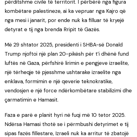
përditshme civile të territorit. I përbërë nga figura
kombëtare palestineze, ai ka vepruar nga Kajro që
nga mesi i janarit, por ende nuk ka filluar të kryejë
detyrat e tij nga brenda Rripit të Gazës.
Më 29 shtator 2025, presidenti i SHBA-së Donald
Trump njoftoi një plan 20-pikësh për t’i dhënë fund
luftës në Gaza, përfshirë lirimin e pengjeve izraelite,
një tërheqje të pjesshme ushtarake izraelite nga
enklava, formimin e një qeverie teknokratike,
vendosjen e një force ndërkombëtare stabilizimi dhe
çarmatimin e Hamasit.
Faza e parë e planit hyri në fuqi më 10 tetor 2025.
Ndërsa Hamasi thotë se i përmbushi detyrimet e tij
sipas fazës fillestare, Izraeli nuk ka arritur të zbatojë