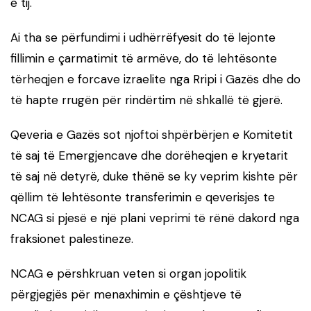
e tij.
Ai tha se përfundimi i udhërrëfyesit do të lejonte
fillimin e çarmatimit të armëve, do të lehtësonte
tërheqjen e forcave izraelite nga Rripi i Gazës dhe do
të hapte rrugën për rindërtim në shkallë të gjerë.
Qeveria e Gazës sot njoftoi shpërbërjen e Komitetit
të saj të Emergjencave dhe dorëheqjen e kryetarit
të saj në detyrë, duke thënë se ky veprim kishte për
qëllim të lehtësonte transferimin e qeverisjes te
NCAG si pjesë e një plani veprimi të rënë dakord nga
fraksionet palestineze.
NCAG e përshkruan veten si organ jopolitik
përgjegjës për menaxhimin e çështjeve të