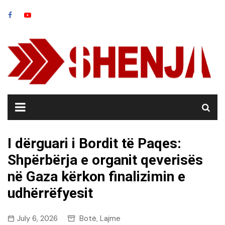
Skip
to
content
I dërguari i Bordit të Paqes:
Shpërbërja e organit qeverisës
në Gaza kërkon finalizimin e
udhërrëfyesit
July 6, 2026
Botë
Lajme
,