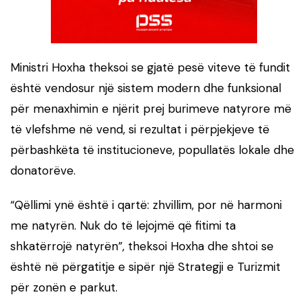
Ministri Hoxha theksoi se gjatë pesë viteve të fundit
është vendosur një sistem modern dhe funksional
për menaxhimin e njërit prej burimeve natyrore më
të vlefshme në vend, si rezultat i përpjekjeve të
përbashkëta të institucioneve, popullatës lokale dhe
donatorëve.
“Qëllimi ynë është i qartë: zhvillim, por në harmoni
me natyrën. Nuk do të lejojmë që fitimi ta
shkatërrojë natyrën”, theksoi Hoxha dhe shtoi se
është në përgatitje e sipër një Strategji e Turizmit
për zonën e parkut.