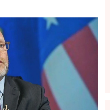
FOL POPULL
GJURMË
INTERVISTA EMISION
KONAKU
KU E KISHIM FJALEN
LIGJERATE FETARE
PARADITE ME NE
PIKËPAMJE
RECETA E DITES
RELAKS
RETRO JAVORE