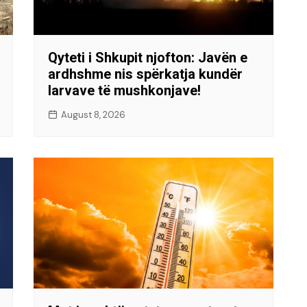
Qyteti i Shkupit njofton: Javën e
ardhshme nis spërkatja kundër
larvave të mushkonjave!
August 8, 2026