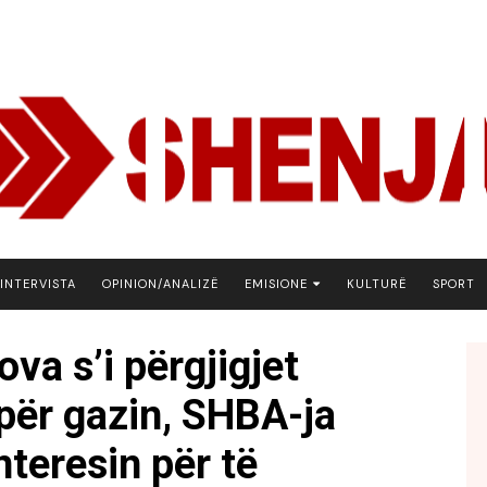
INTERVISTA
OPINION/ANALIZË
EMISIONE
KULTURË
SPORT
ARENA
va s’i përgjigjet
BOTA NE FOKUS
për gazin, SHBA-ja
EKONOMIKS
EMISION DEBATIV
teresin për të
FJALA