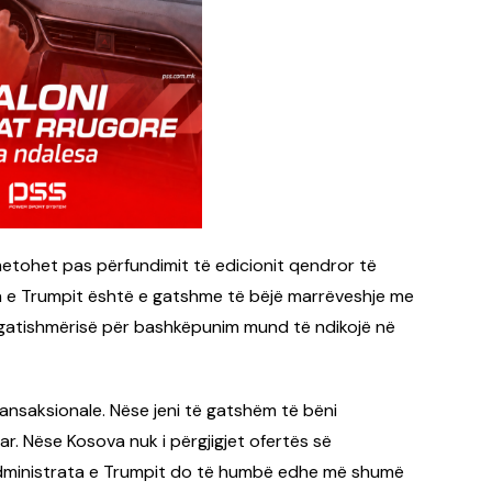
metohet pas përfundimit të edicionit qendror të
ta e Trumpit është e gatshme të bëjë marrëveshje me
 gatishmërisë për bashkëpunim mund të ndikojë në
ansaksionale. Nëse jeni të gatshëm të bëni
uar. Nëse Kosova nuk i përgjigjet ofertës së
administrata e Trumpit do të humbë edhe më shumë