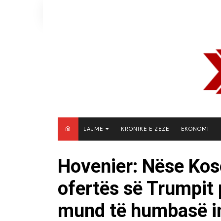
Skip
to
content
LAJME
KRONIKË E ZEZË
EKONOMI
MAQEDONI E VERIUT
Hovenier: Nëse Koso
KOSOVË
ofertës së Trumpit 
SHQIPËRI
RAJON
mund të humbasë in
BOTË