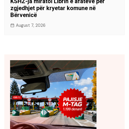
KSHZ-ja miratoi Librin e afateve për
zgjedhjet për kryetar komune në
Bërvenicë
August 7, 2026