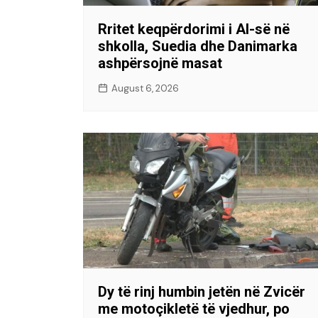
Rritet keqpërdorimi i AI-së në
shkolla, Suedia dhe Danimarka
ashpërsojnë masat
August 6, 2026
Dy të rinj humbin jetën në Zvicër
me motoçikletë të vjedhur, po