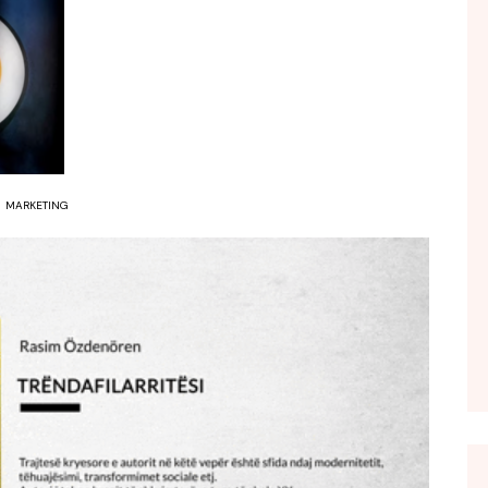
FOL POPULL
GJURMË
INTERVISTA EMISION
KONAKU
KU E KISHIM FJALEN
LIGJERATE FETARE
MARKETING
PARADITE ME NE
PIKËPAMJE
RECETA E DITES
RELAKS
RETRO JAVORE