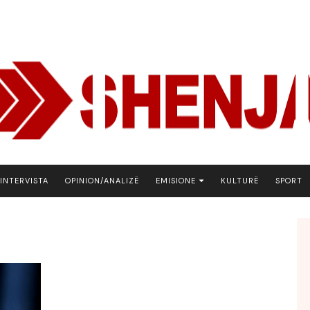
INTERVISTA
OPINION/ANALIZË
EMISIONE
KULTURË
SPORT
ARENA
BOTA NE FOKUS
EKONOMIKS
EMISION DEBATIV
FJALA