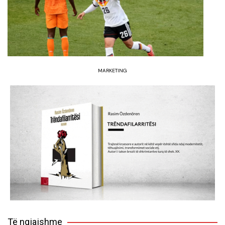
MARKETING
Të ngjajshme