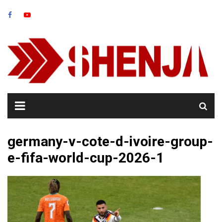
Skip
to
content
germany-v-cote-d-ivoire-group-
e-fifa-world-cup-2026-1