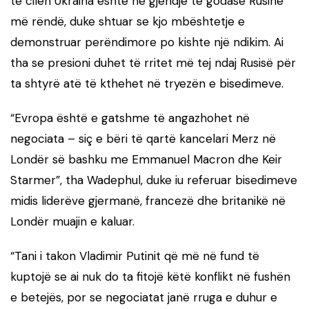
të cilën Ukraina është në gjendje të godasë Rusinë
më rëndë, duke shtuar se kjo mbështetje e
demonstruar perëndimore po kishte një ndikim. Ai
tha se presioni duhet të rritet më tej ndaj Rusisë për
ta shtyrë atë të kthehet në tryezën e bisedimeve.
“Evropa është e gatshme të angazhohet në
negociata – siç e bëri të qartë kancelari Merz në
Londër së bashku me Emmanuel Macron dhe Keir
Starmer”, tha Wadephul, duke iu referuar bisedimeve
midis liderëve gjermanë, francezë dhe britanikë në
Londër muajin e kaluar.
“Tani i takon Vladimir Putinit që më në fund të
kuptojë se ai nuk do ta fitojë këtë konflikt në fushën
e betejës, por se negociatat janë rruga e duhur e