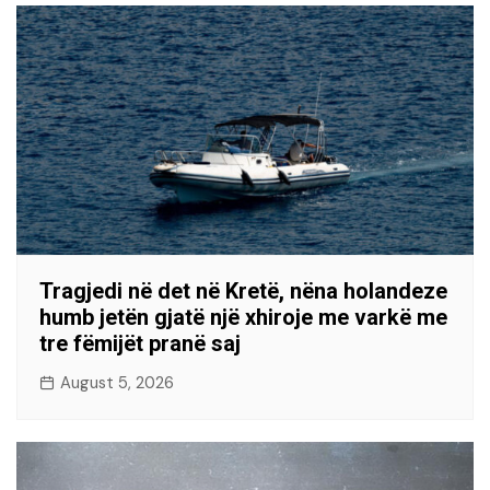
Tragjedi në det në Kretë, nëna holandeze
humb jetën gjatë një xhiroje me varkë me
tre fëmijët pranë saj
August 5, 2026