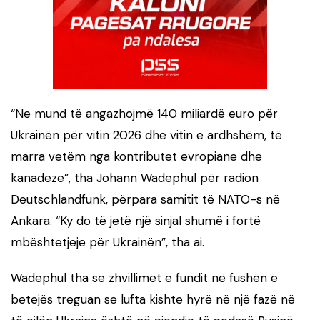
“Ne mund të angazhojmë 140 miliardë euro për
Ukrainën për vitin 2026 dhe vitin e ardhshëm, të
marra vetëm nga kontributet evropiane dhe
kanadeze”, tha Johann Wadephul për radion
Deutschlandfunk, përpara samitit të NATO-s në
Ankara. “Ky do të jetë një sinjal shumë i fortë
mbështetjeje për Ukrainën”, tha ai.
Wadephul tha se zhvillimet e fundit në fushën e
betejës treguan se lufta kishte hyrë në një fazë në