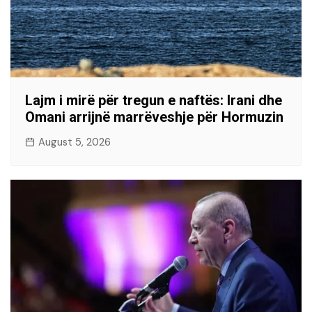
Lajm i mirë për tregun e naftës: Irani dhe
Omani arrijnë marrëveshje për Hormuzin
August 5, 2026