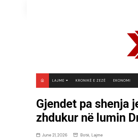
Skip
to
content
LAJME
KRONIKË E ZEZË
EKONOMI
MAQEDONI E VERIUT
Gjendet pa shenja je
KOSOVË
zhdukur në lumin D
SHQIPËRI
RAJON
BOTË
,
June 21, 2026
Botë
Lajme