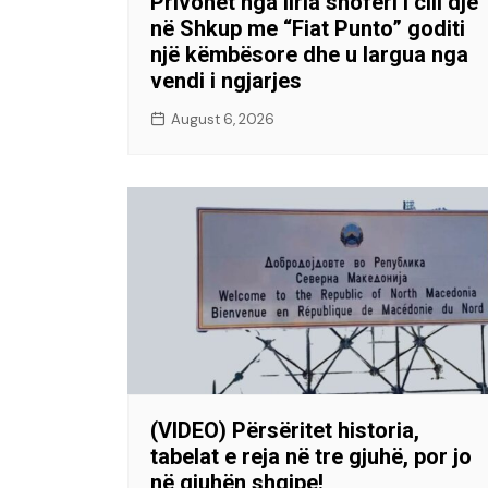
Privohet nga liria shoferi i cili dje
në Shkup me “Fiat Punto” goditi
një këmbësore dhe u largua nga
vendi i ngjarjes
August 6, 2026
(VIDEO) Përsëritet historia,
tabelat e reja në tre gjuhë, por jo
në gjuhën shqipe!