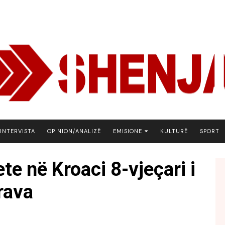
INTERVISTA
OPINION/ANALIZË
EMISIONE
KULTURË
SPORT
ARENA
te në Kroaci 8-vjeçari i
BOTA NE FOKUS
rava
EKONOMIKS
EMISION DEBATIV
FJALA