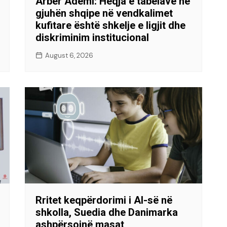
Arbër Ademi: Heqja e tabelave në
gjuhën shqipe në vendkalimet
kufitare është shkelje e ligjit dhe
diskriminim institucional
August 6, 2026
Rritet keqpërdorimi i AI-së në
shkolla, Suedia dhe Danimarka
ashpërsojnë masat