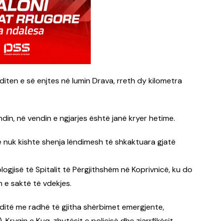
asditen e së enjtes në lumin Drava, rreth dy kilometra
in, në vendin e ngjarjes është janë kryer hetime.
se nuk kishte shenja lëndimesh të shkaktuara gjatë
gjisë të Spitalit të Përgjithshëm në Koprivnicë, ku do
 e saktë të vdekjes.
 ditë me radhë të gjitha shërbimet emergjente,
Kryqin e Kuq, zhytësit e policisë dhe zjarrfikësit.