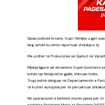
Sipas policisë kroate, trupi i fëmijës u gjet p
larg vendit ku ishte raportuar zhdukja e tij.
Me urdhër të Prokurorisë së Qarkut në Varazhd
Mjekja ligjore që ekzaminoi trupin konstatoi 
kohës që fëmija ishte gjallë, shkruan Index.
Trupi është dërguar në Departamentin e Patolo
të kryhet autopsia për të përcaktuar shkakun
Në operacionin e kërkimit morën pjesë për tri
përfshirë Shërbimin Malor të Shpëtimit (HGSS), 