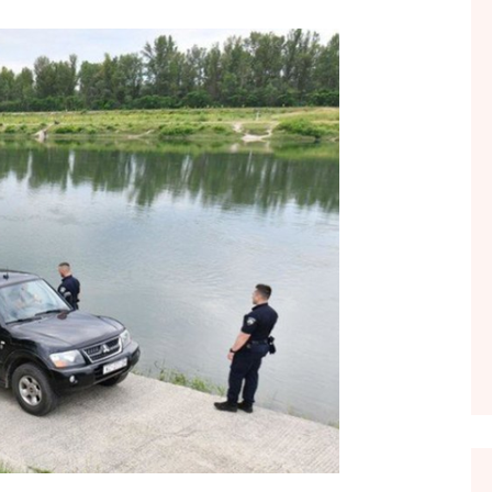
FOL POPULL
GJURMË
INTERVISTA EMISION
KONAKU
KU E KISHIM FJALEN
LIGJERATE FETARE
PARADITE ME NE
PIKËPAMJE
RECETA E DITES
RELAKS
RETRO JAVORE