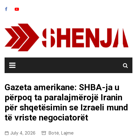
Skip
to
content
Gazeta amerikane: SHBA-ja u
përpoq ta paralajmërojë Iranin
për shqetësimin se Izraeli mund
të vriste negociatorët
July 4, 2026
Botë
Lajme
,