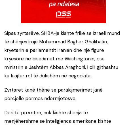
Sipas zyrtarëve, SHBA-ja kishte frikë se Izraeli mund
të shënjestrojë Mohammad Bagher Ghalibafin,
kryetarin e parlamentit iranian dhe një figurë
kryesore në bisedimet me Washingtonin, ose
ministrin e Jashtëm Abbas Araghchi, i cili gjithashtu
ka luajtur rol të dukshëm në negociata.
Zyrtarët kanë thënë se paralajmërimet janë
përcjellë përmes ndërmjetësve.
Deri të premten, nuk kishte shenja të
menjëhershme se inteligjenca amerikane kishte