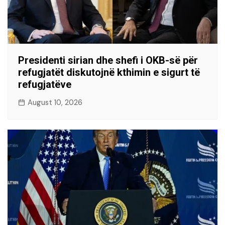
Presidenti sirian dhe shefi i OKB-së për
refugjatët diskutojnë kthimin e sigurt të
refugjatëve
August 10, 2026