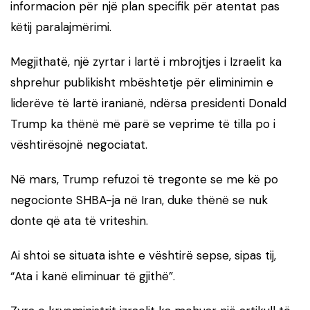
informacion për një plan specifik për atentat pas
këtij paralajmërimi.
Megjithatë, një zyrtar i lartë i mbrojtjes i Izraelit ka
shprehur publikisht mbështetje për eliminimin e
liderëve të lartë iranianë, ndërsa presidenti Donald
Trump ka thënë më parë se veprime të tilla po i
vështirësojnë negociatat.
Në mars, Trump refuzoi të tregonte se me kë po
negocionte SHBA-ja në Iran, duke thënë se nuk
donte që ata të vriteshin.
Ai shtoi se situata ishte e vështirë sepse, sipas tij,
“Ata i kanë eliminuar të gjithë”.