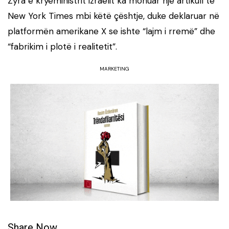
Zyra e kryeministrit izraelit ka mohuar një artikull të
New York Times mbi këtë çështje, duke deklaruar në
platformën amerikane X se ishte “lajm i rremë” dhe
“fabrikim i plotë i realitetit”.
MARKETING
Share Now