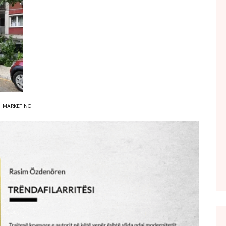
FOL POPULL
GJURMË
INTERVISTA EMISION
KONAKU
KU E KISHIM FJALEN
LIGJERATE FETARE
MARKETING
PARADITE ME NE
PIKËPAMJE
RECETA E DITES
RELAKS
RETRO JAVORE