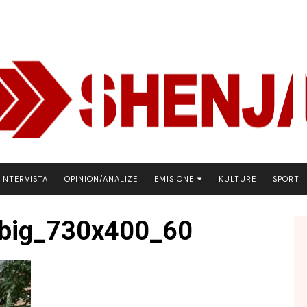
INTERVISTA
OPINION/ANALIZË
EMISIONE
KULTURË
SPORT
ARENA
big_730x400_60
BOTA NE FOKUS
EKONOMIKS
EMISION DEBATIV
FJALA