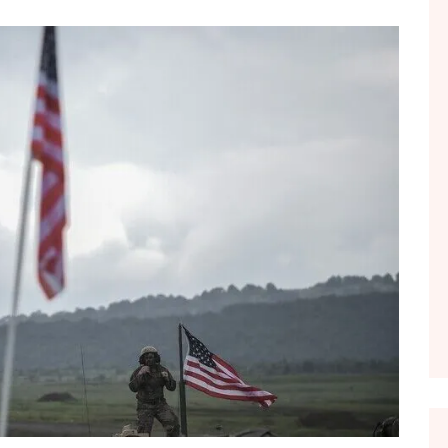
FOL POPULL
GJURMË
INTERVISTA EMISION
KONAKU
KU E KISHIM FJALEN
LIGJERATE FETARE
PARADITE ME NE
PIKËPAMJE
RECETA E DITES
RELAKS
RETRO JAVORE