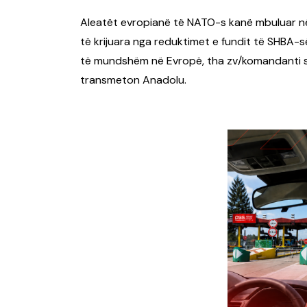
Aleatët evropianë të NATO-s kanë mbuluar n
të krijuara nga reduktimet e fundit të SHBA-së 
të mundshëm në Evropë, tha zv/komandanti su
transmeton Anadolu.