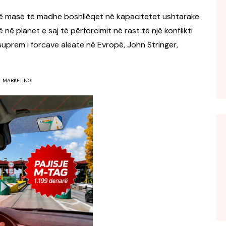
ë masë të madhe boshllëqet në kapacitetet ushtarake
në planet e saj të përforcimit në rast të një konflikti
prem i forcave aleate në Evropë, John Stringer,
MARKETING