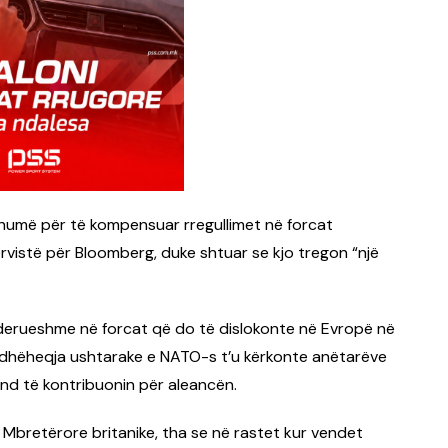
humë për të kompensuar rregullimet në forcat
ervistë për Bloomberg, duke shtuar se kjo tregon “një
iderueshme në forcat që do të dislokonte në Evropë në
ë udhëheqja ushtarake e NATO-s t’u kërkonte anëtarëve
und të kontribuonin për aleancën.
re Mbretërore britanike, tha se në rastet kur vendet