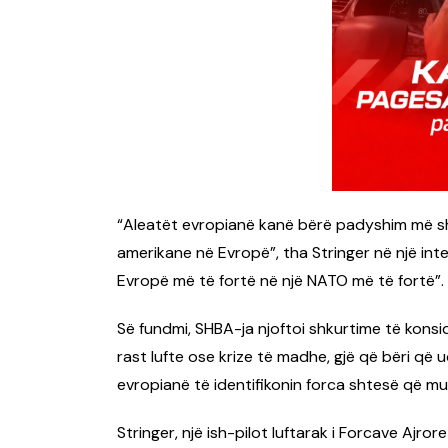
“Aleatët evropianë kanë bërë padyshim më s
amerikane në Evropë”, tha Stringer në një int
Evropë më të fortë në një NATO më të fortë”.
Së fundmi, SHBA-ja njoftoi shkurtime të kons
rast lufte ose krize të madhe, gjë që bëri q
evropianë të identifikonin forca shtesë që m
Stringer, një ish-pilot luftarak i Forcave Ajro