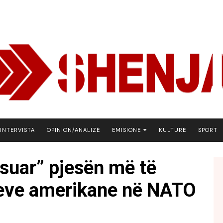
INTERVISTA
OPINION/ANALIZË
EMISIONE
KULTURË
SPORT
ARENA
suar” pjesën më të
BOTA NE FOKUS
eve amerikane në NATO
EKONOMIKS
EMISION DEBATIV
FJALA