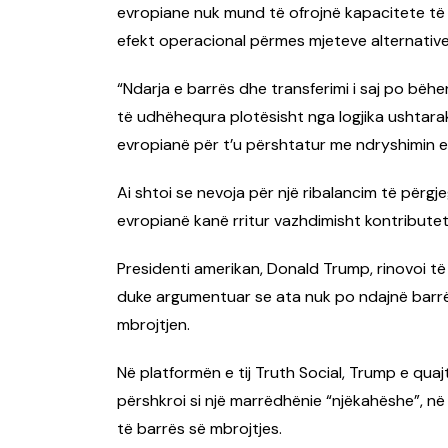
evropiane nuk mund të ofrojnë kapacitete të b
efekt operacional përmes mjeteve alternative
“Ndarja e barrës dhe transferimi i saj po bë
të udhëhequra plotësisht nga logjika ushtarak
evropianë për t’u përshtatur me ndryshimin 
Ai shtoi se nevoja për një ribalancim të përg
evropianë kanë rritur vazhdimisht kontributet
Presidenti amerikan, Donald Trump, rinovoi të
duke argumentuar se ata nuk po ndajnë barr
mbrojtjen.
Në platformën e tij Truth Social, Trump e qua
përshkroi si një marrëdhënie “njëkahëshe”, në
të barrës së mbrojtjes.