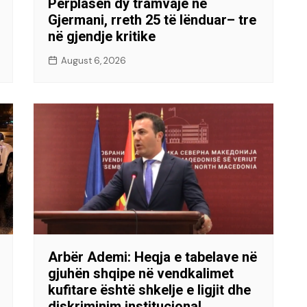
Përplasen dy tramvaje në
Gjermani, rreth 25 të lënduar– tre
në gjendje kritike
August 6, 2026
Arbër Ademi: Heqja e tabelave në
gjuhën shqipe në vendkalimet
kufitare është shkelje e ligjit dhe
diskriminim institucional