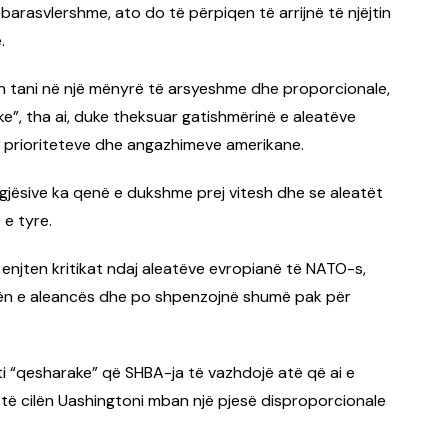
arasvlershme, ato do të përpiqen të arrijnë të njëjtin
.
hen tani në një mënyrë të arsyeshme dhe proporcionale,
e”, tha ai, duke theksuar gatishmërinë e aleatëve
e prioriteteve dhe angazhimeve amerikane.
jegjësive ka qenë e dukshme prej vitesh dhe se aleatët
 e tyre.
 enjten kritikat ndaj aleatëve evropianë të NATO-s,
ën e aleancës dhe po shpenzojnë shumë pak për
jti “qesharake” që SHBA-ja të vazhdojë atë që ai e
 të cilën Uashingtoni mban një pjesë disproporcionale