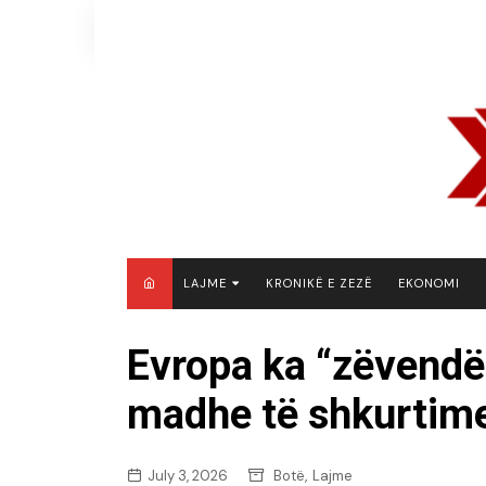
Skip
to
content
LAJME
KRONIKË E ZEZË
EKONOMI
MAQEDONI E VERIUT
Evropa ka “zëvendë
KOSOVË
madhe të shkurtim
SHQIPËRI
RAJON
BOTË
,
July 3, 2026
Botë
Lajme