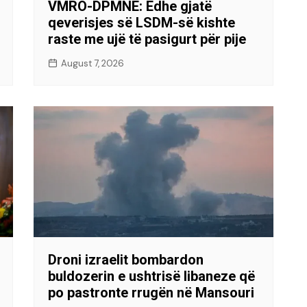
VMRO-DPMNE: Edhe gjatë
qeverisjes së LSDM-së kishte
raste me ujë të pasigurt për pije
August 7, 2026
Droni izraelit bombardon
buldozerin e ushtrisë libaneze që
po pastronte rrugën në Mansouri