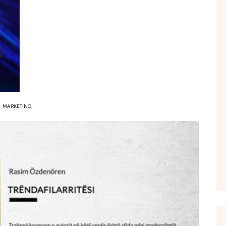
FOL POPULL
GJURMË
INTERVISTA EMISION
KONAKU
KU E KISHIM FJALEN
LIGJERATE FETARE
MARKETING
PARADITE ME NE
PIKËPAMJE
RECETA E DITES
RELAKS
RETRO JAVORE