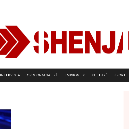
INTERVISTA
OPINION/ANALIZË
EMISIONE
KULTURË
SPORT
ARENA
BOTA NE FOKUS
EKONOMIKS
EMISION DEBATIV
FJALA