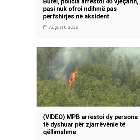
Butel, policia arrestoi 46 vjeçarin,
pasi nuk ofroi ndihmë pas
përfshirjes në aksident
August 8, 2026
(VIDEO) MPB arrestoi dy persona
të dyshuar për zjarrëvënie të
qëllimshme