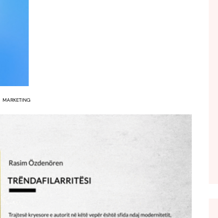
FOL POPULL
GJURMË
INTERVISTA EMISION
KONAKU
KU E KISHIM FJALEN
LIGJERATE FETARE
MARKETING
PARADITE ME NE
PIKËPAMJE
RECETA E DITES
RELAKS
RETRO JAVORE