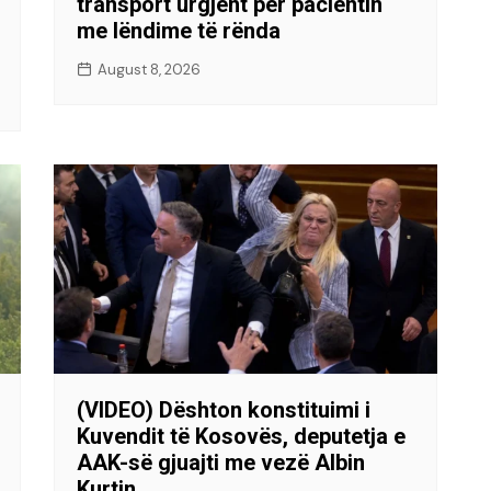
transport urgjent për pacientin
me lëndime të rënda
August 8, 2026
(VIDEO) Dështon konstituimi i
Kuvendit të Kosovës, deputetja e
AAK-së gjuajti me vezë Albin
Kurtin