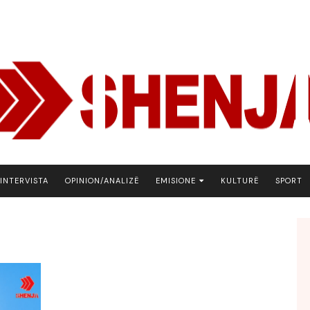
INTERVISTA
OPINION/ANALIZË
EMISIONE
KULTURË
SPORT
ARENA
BOTA NE FOKUS
EKONOMIKS
EMISION DEBATIV
FJALA