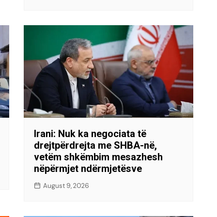
Irani: Nuk ka negociata të
drejtpërdrejta me SHBA-në,
vetëm shkëmbim mesazhesh
nëpërmjet ndërmjetësve
August 9, 2026