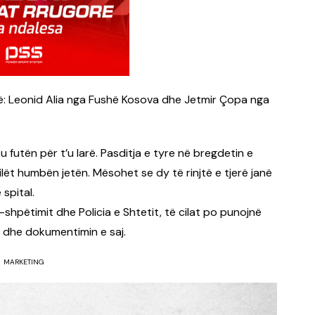
në: Leonid Alia nga Fushë Kosova dhe Jetmir Çopa nga
u futën për t’u larë. Pasditja e tyre në bregdetin e
 cilët humbën jetën. Mësohet se dy të rinjtë e tjerë janë
 spital.
shpëtimit dhe Policia e Shtetit, të cilat po punojnë
s dhe dokumentimin e saj.
MARKETING