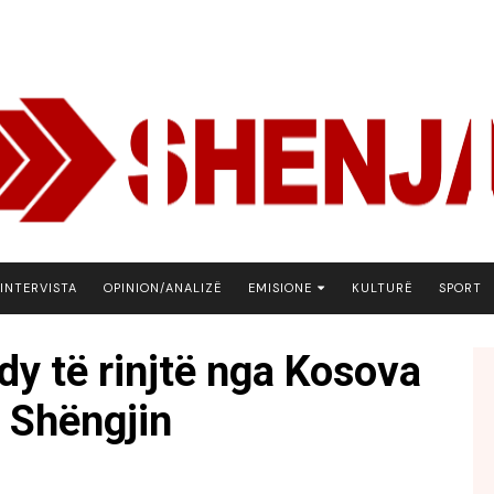
INTERVISTA
OPINION/ANALIZË
EMISIONE
KULTURË
SPORT
ARENA
 dy të rinjtë nga Kosova
BOTA NE FOKUS
 Shëngjin
EKONOMIKS
EMISION DEBATIV
FJALA