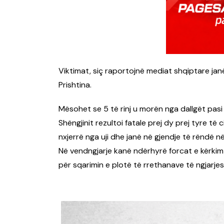
Viktimat, siç raportojnë mediat shqiptare ja
Prishtina.
Mësohet se 5 të rinj u morën nga dallgët pasi 
Shëngjinit rezultoi fatale prej dy prej tyre të
nxjerrë nga uji dhe janë në gjendje të rëndë në
Në vendngjarje kanë ndërhyrë forcat e kërkim-
për sqarimin e plotë të rrethanave të ngjarje