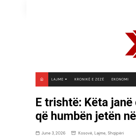
Skip
to
content
LAJME
KRONIKË E ZEZË
EKONOMI
MAQEDONI E VERIUT
E trishtë: Këta janë
KOSOVË
që humbën jetën në
SHQIPËRI
RAJON
BOTË
,
,
June 3, 2026
Kosovë
Lajme
Shqipëri