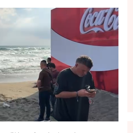
FOL POPULL
GJURMË
INTERVISTA EMISION
KONAKU
KU E KISHIM FJALEN
LIGJERATE FETARE
PARADITE ME NE
PIKËPAMJE
RECETA E DITES
RELAKS
RETRO JAVORE