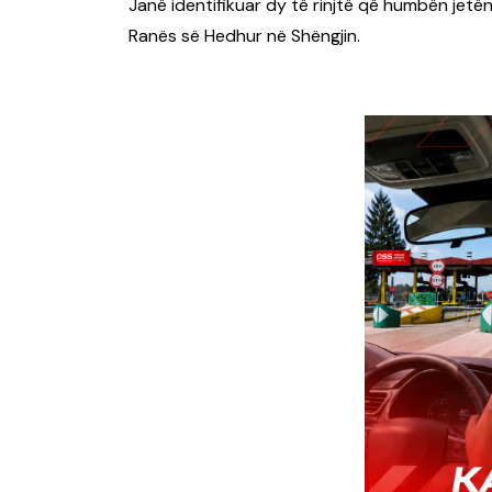
Janë identifikuar dy të rinjtë që humbën jetë
Ranës së Hedhur në Shëngjin.