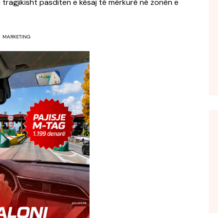
n tragjikisht pasditen e kësaj të mërkurë në zonën e
MARKETING