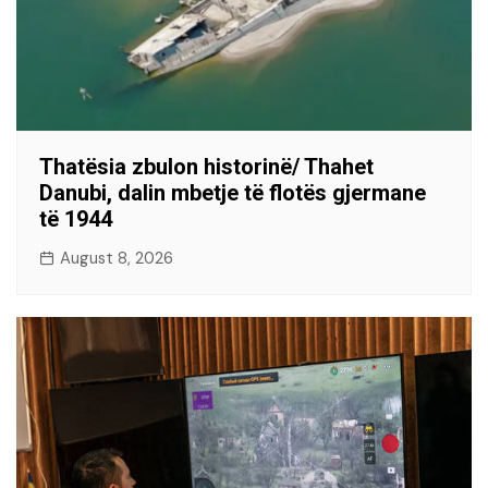
Thatësia zbulon historinë/ Thahet
Danubi, dalin mbetje të flotës gjermane
të 1944
August 8, 2026