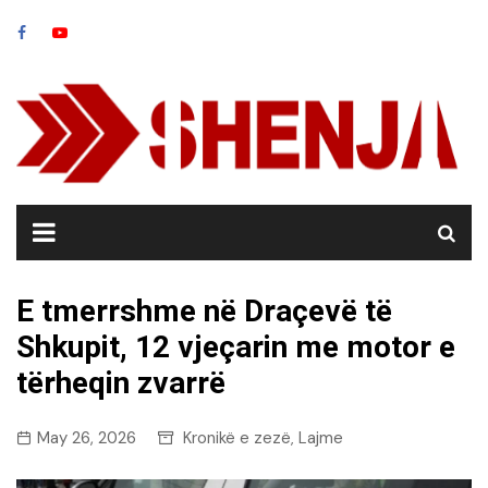
Skip
to
content
E tmerrshme në Draçevë të
Shkupit, 12 vjeçarin me motor e
tërheqin zvarrë
May 26, 2026
Kronikë e zezë
Lajme
,