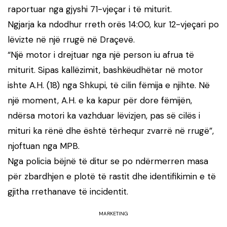
raportuar nga gjyshi 71-vjeçar i të miturit.
Ngjarja ka ndodhur rreth orës 14:00, kur 12-vjeçari po
lëvizte në një rrugë në Draçevë.
“Një motor i drejtuar nga një person iu afrua të
miturit. Sipas kallëzimit, bashkëudhëtar në motor
ishte A.H. (18) nga Shkupi, të cilin fëmija e njihte. Në
një moment, A.H. e ka kapur për dore fëmijën,
ndërsa motori ka vazhduar lëvizjen, pas së cilës i
mituri ka rënë dhe është tërhequr zvarrë në rrugë”,
njoftuan nga MPB.
Nga policia bëjnë të ditur se po ndërmerren masa
për zbardhjen e plotë të rastit dhe identifikimin e të
gjitha rrethanave të incidentit.
MARKETING