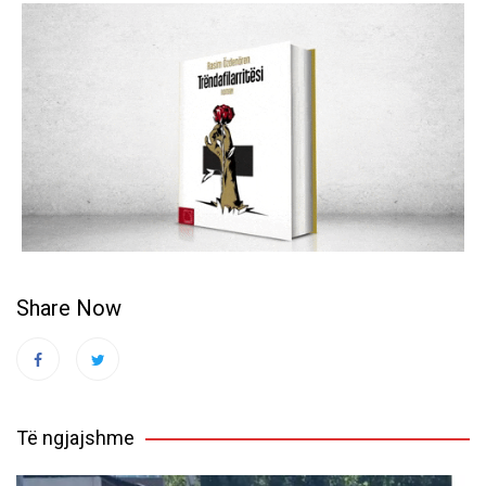
Share Now
Të ngjajshme