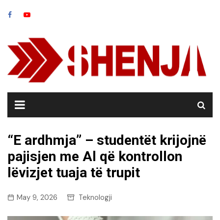
Skip
to
content
“E ardhmja” – studentët krijojnë
pajisjen me Al që kontrollon
lëvizjet tuaja të trupit
May 9, 2026
Teknologji