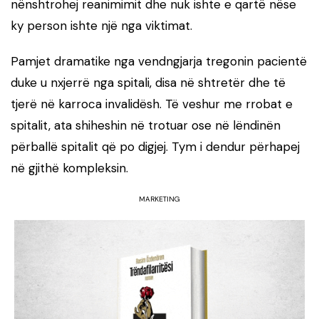
nënshtrohej reanimimit dhe nuk ishte e qartë nëse
ky person ishte një nga viktimat.
Pamjet dramatike nga vendngjarja tregonin pacientë
duke u nxjerrë nga spitali, disa në shtretër dhe të
tjerë në karroca invalidësh. Të veshur me rrobat e
spitalit, ata shiheshin në trotuar ose në lëndinën
përballë spitalit që po digjej. Tym i dendur përhapej
në gjithë kompleksin.
MARKETING