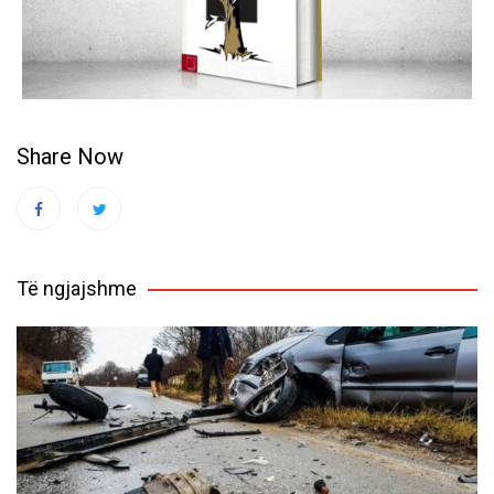
Share Now
Të ngjajshme