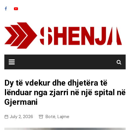
Skip
to
content
Dy të vdekur dhe dhjetëra të
lënduar nga zjarri në një spital në
Gjermani
July 2, 2026
Botë
Lajme
,