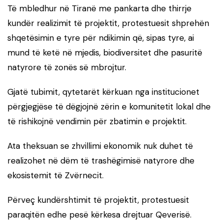
Të mbledhur në Tiranë me pankarta dhe thirrje
kundër realizimit të projektit, protestuesit shprehën
shqetësimin e tyre për ndikimin që, sipas tyre, ai
mund të ketë në mjedis, biodiversitet dhe pasuritë
natyrore të zonës së mbrojtur.
Gjatë tubimit, qytetarët kërkuan nga institucionet
përgjegjëse të dëgjojnë zërin e komunitetit lokal dhe
të rishikojnë vendimin për zbatimin e projektit.
Ata theksuan se zhvillimi ekonomik nuk duhet të
realizohet në dëm të trashëgimisë natyrore dhe
ekosistemit të Zvërnecit.
Përveç kundërshtimit të projektit, protestuesit
paraqitën edhe pesë kërkesa drejtuar Qeverisë.