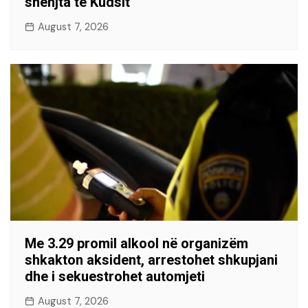
shenjta të Kudsit
August 7, 2026
Me 3.29 promil alkool në organizëm
shkakton aksident, arrestohet shkupjani
dhe i sekuestrohet automjeti
August 7, 2026