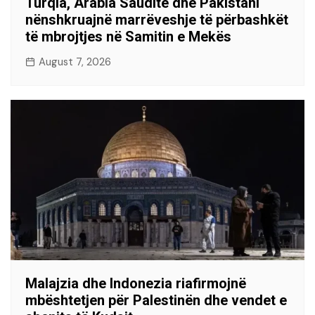
Turqia, Arabia Saudite dhe Pakistani
nënshkruajnë marrëveshje të përbashkët
të mbrojtjes në Samitin e Mekës
August 7, 2026
Malajzia dhe Indonezia riafirmojnë
mbështetjen për Palestinën dhe vendet e