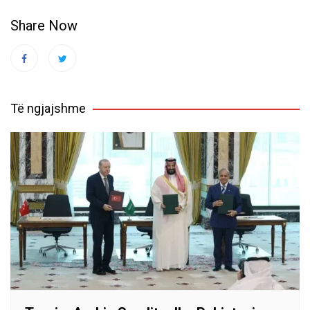
Share Now
Të ngjajshme