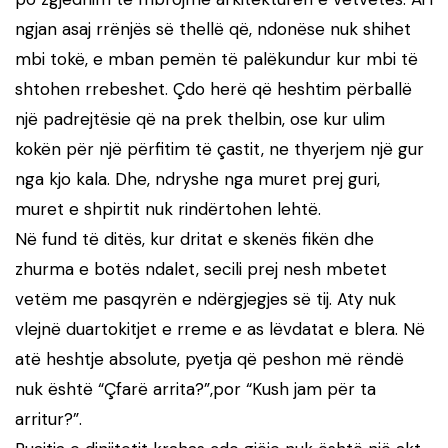
ngjan asaj rrënjës së thellë që, ndonëse nuk shihet
mbi tokë, e mban pemën të palëkundur kur mbi të
shtohen rrebeshet. Çdo herë që heshtim përballë
një padrejtësie që na prek thelbin, ose kur ulim
kokën për një përfitim të çastit, ne thyerjem një gur
nga kjo kala. Dhe, ndryshe nga muret prej guri,
muret e shpirtit nuk rindërtohen lehtë.
Në fund të ditës, kur dritat e skenës fikën dhe
zhurma e botës ndalet, secili prej nesh mbetet
vetëm me pasqyrën e ndërgjegjes së tij. Aty nuk
vlejnë duartokitjet e rreme e as lëvdatat e blera. Në
atë heshtje absolute, pyetja që peshon më rëndë
nuk është “Çfarë arrita?”,por “Kush jam për ta
arritur?”.