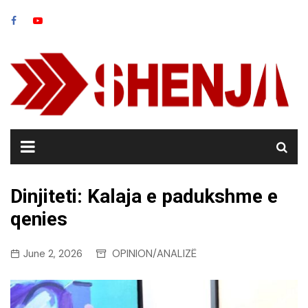
Skip
to
content
Dinjiteti: Kalaja e padukshme e
qenies
June 2, 2026
OPINION/ANALIZË