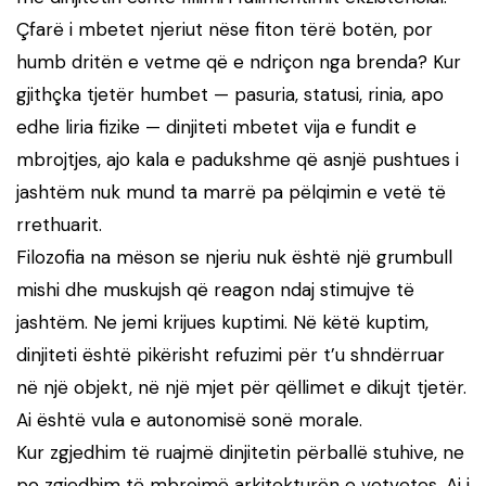
Çfarë i mbetet njeriut nëse fiton tërë botën, por
humb dritën e vetme që e ndriçon nga brenda? Kur
gjithçka tjetër humbet — pasuria, statusi, rinia, apo
edhe liria fizike — dinjiteti mbetet vija e fundit e
mbrojtjes, ajo kala e padukshme që asnjë pushtues i
jashtëm nuk mund ta marrë pa pëlqimin e vetë të
rrethuarit.
Filozofia na mëson se njeriu nuk është një grumbull
mishi dhe muskujsh që reagon ndaj stimujve të
jashtëm. Ne jemi krijues kuptimi. Në këtë kuptim,
dinjiteti është pikërisht refuzimi për t’u shndërruar
në një objekt, në një mjet për qëllimet e dikujt tjetër.
Ai është vula e autonomisë sonë morale.
Kur zgjedhim të ruajmë dinjitetin përballë stuhive, ne
po zgjedhim të mbrojmë arkitekturën e vetvetes. Ai i