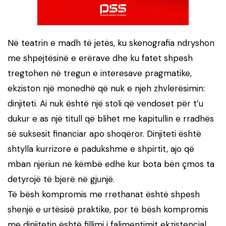
Në teatrin e madh të jetës, ku skenografia ndryshon
me shpejtësinë e erërave dhe ku fatet shpesh
tregtohen në tregun e interesave pragmatike,
ekziston një monedhë që nuk e njeh zhvlerësimin:
dinjiteti. Ai nuk është një stoli që vendoset për t’u
dukur e as një titull që blihet me kapitullin e rradhës
së suksesit financiar apo shoqëror. Dinjiteti është
shtylla kurrizore e padukshme e shpirtit, ajo që
mban njeriun në këmbë edhe kur bota bën çmos ta
detyrojë të bjerë në gjunjë.
Të bësh kompromis me rrethanat është shpesh
shenjë e urtësisë praktike, por të bësh kompromis
me dinjitetin është fillimi i falimentimit ekzistencial.