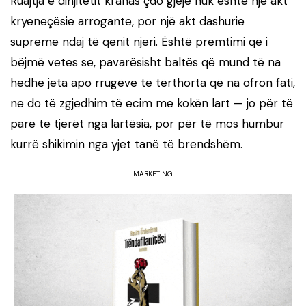
Ruajtja e dinjitetit krahas çdo gjëje nuk është një akt
kryeneçësie arrogante, por një akt dashurie
supreme ndaj të qenit njeri. Është premtimi që i
bëjmë vetes se, pavarësisht baltës që mund të na
hedhë jeta apo rrugëve të tërthorta që na ofron fati,
ne do të zgjedhim të ecim me kokën lart — jo për të
parë të tjerët nga lartësia, por për të mos humbur
kurrë shikimin nga yjet tanë të brendshëm.
MARKETING