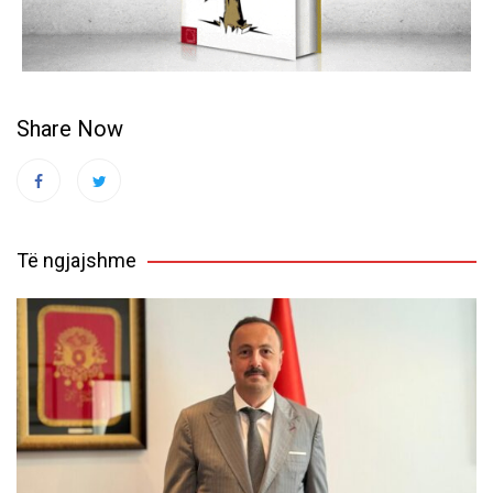
Share Now
Të ngjajshme