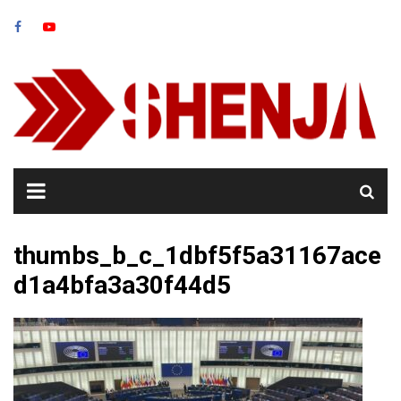
Skip
to
content
thumbs_b_c_1dbf5f5a31167ace
d1a4bfa3a30f44d5