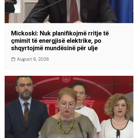
Mickoski: Nuk planifikojmë rritje të
çmimit të energjisë elektrike, po
shqyrtojmë mundësinë për ulje
August 6, 2026