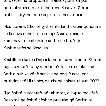
të bazuar në propozimin franko-gjerman për
normalizimin e marrëdhënieve Kosovë- Serbi, i
njohur ndryshe edhe si propozimi evropian.
Mes tjerash, Chollet gjithashtu ka theksuar qëndrimin
se Kosova duhet të formojë Asociacionin e
komunave me shumicë serbe në bazë të
Kushtetutës së Kosovës.
Këshilltari i lartë i Departamentit amerikan të Shtetit
nga gazetarët u pyet edhe në lidhje me faktin se
Serbia nuk ka vënë sanksione ndaj Rusisë, pas
pushtimit të Ukrainës, që nisi në shkurt të vitit 2022.
“Kjo është e vështirë për shtetet, e kuptojmë këtë.
Besojmë që është çështje praktike që Serbia të