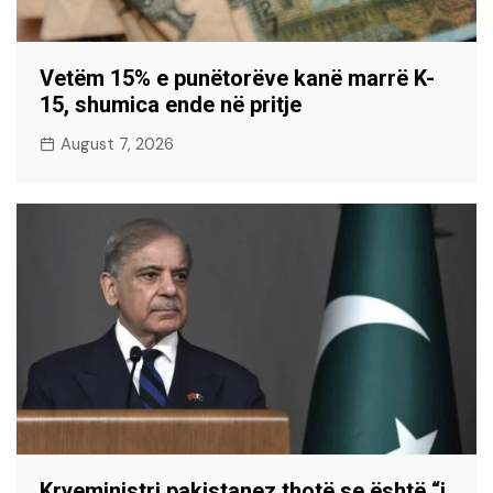
Vetëm 15% e punëtorëve kanë marrë K-
15, shumica ende në pritje
August 7, 2026
Kryeministri pakistanez thotë se është “i