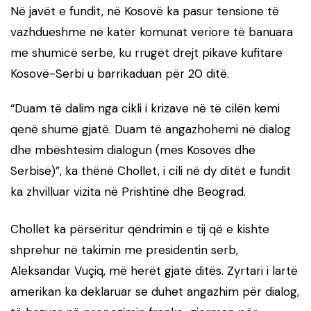
Në javët e fundit, në Kosovë ka pasur tensione të
vazhdueshme në katër komunat veriore të banuara
me shumicë serbe, ku rrugët drejt pikave kufitare
Kosovë-Serbi u barrikaduan për 20 ditë.
“Duam të dalim nga cikli i krizave në të cilën kemi
qenë shumë gjatë. Duam të angazhohemi në dialog
dhe mbështesim dialogun (mes Kosovës dhe
Serbisë)”, ka thënë Chollet, i cili në dy ditët e fundit
ka zhvilluar vizita në Prishtinë dhe Beograd.
Chollet ka përsëritur qëndrimin e tij që e kishte
shprehur në takimin me presidentin serb,
Aleksandar Vuçiq, më herët gjatë ditës. Zyrtari i lartë
amerikan ka deklaruar se duhet angazhim për dialog,