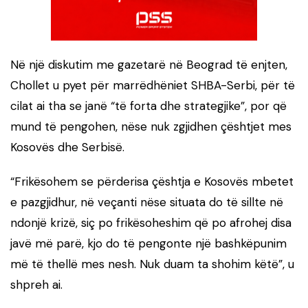
Në një diskutim me gazetarë në Beograd të enjten,
Chollet u pyet për marrëdhëniet SHBA-Serbi, për të
cilat ai tha se janë “të forta dhe strategjike”, por që
mund të pengohen, nëse nuk zgjidhen çështjet mes
Kosovës dhe Serbisë.
“Frikësohem se përderisa çështja e Kosovës mbetet
e pazgjidhur, në veçanti nëse situata do të sillte në
ndonjë krizë, siç po frikësoheshim që po afrohej disa
javë më parë, kjo do të pengonte një bashkëpunim
më të thellë mes nesh. Nuk duam ta shohim këtë”, u
shpreh ai.