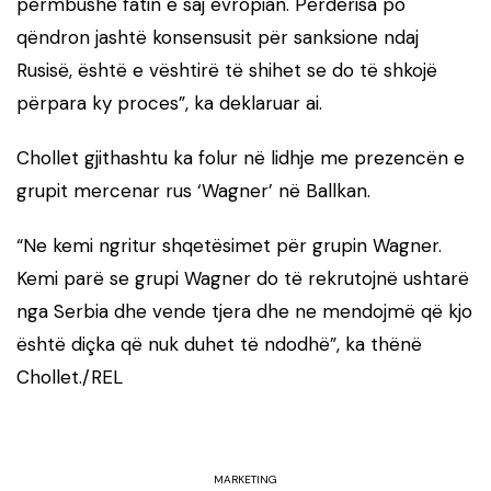
përmbushë fatin e saj evropian. Përderisa po
qëndron jashtë konsensusit për sanksione ndaj
Rusisë, është e vështirë të shihet se do të shkojë
përpara ky proces”, ka deklaruar ai.
Chollet gjithashtu ka folur në lidhje me prezencën e
grupit mercenar rus ‘Wagner’ në Ballkan.
“Ne kemi ngritur shqetësimet për grupin Wagner.
Kemi parë se grupi Wagner do të rekrutojnë ushtarë
nga Serbia dhe vende tjera dhe ne mendojmë që kjo
është diçka që nuk duhet të ndodhë”, ka thënë
Chollet./REL
MARKETING