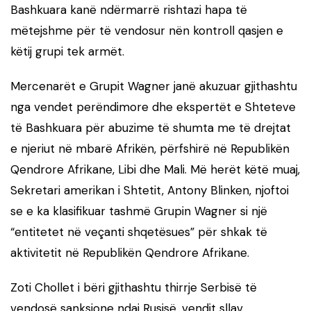
Bashkuara kanë ndërmarrë rishtazi hapa të
mëtejshme për të vendosur nën kontroll qasjen e
këtij grupi tek armët.
Mercenarët e Grupit Wagner janë akuzuar gjithashtu
nga vendet perëndimore dhe ekspertët e Shteteve
të Bashkuara për abuzime të shumta me të drejtat
e njeriut në mbarë Afrikën, përfshirë në Republikën
Qendrore Afrikane, Libi dhe Mali. Më herët këtë muaj,
Sekretari amerikan i Shtetit, Antony Blinken, njoftoi
se e ka klasifikuar tashmë Grupin Wagner si një
“entitetet në veçanti shqetësues” për shkak të
aktivitetit në Republikën Qendrore Afrikane.
Zoti Chollet i bëri gjithashtu thirrje Serbisë të
vendosë sanksione ndaj Rusisë, vendit sllav