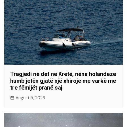
Tragjedi në det në Kretë, nëna holandeze
humb jetën gjatë një xhiroje me varkë me
tre fëmijët pranë saj
August 5, 2026