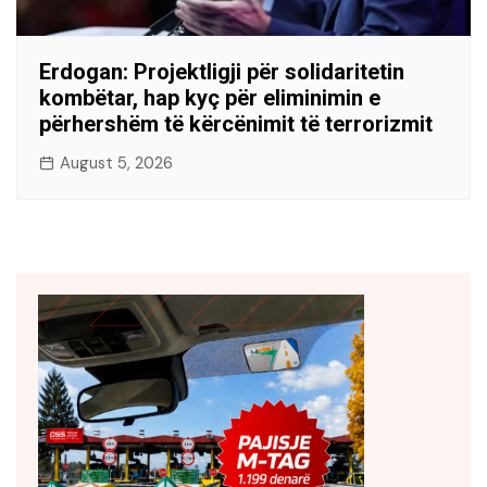
Erdogan: Projektligji për solidaritetin
kombëtar, hap kyç për eliminimin e
përhershëm të kërcënimit të terrorizmit
August 5, 2026