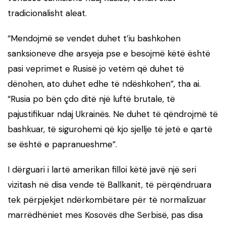
tradicionalisht aleat.
“Mendojmë se vendet duhet t’iu bashkohen
sanksioneve dhe arsyeja pse e besojmë këtë është
pasi veprimet e Rusisë jo vetëm që duhet të
dënohen, ato duhet edhe të ndëshkohen”, tha ai.
“Rusia po bën çdo ditë një luftë brutale, të
pajustifikuar ndaj Ukrainës. Ne duhet të qëndrojmë të
bashkuar, të sigurohemi që kjo sjellje të jetë e qartë
se është e papranueshme”.
I dërguari i lartë amerikan filloi këtë javë një seri
vizitash në disa vende të Ballkanit, të përqëndruara
tek përpjekjet ndërkombëtare për të normalizuar
marrëdhëniet mes Kosovës dhe Serbisë, pas disa