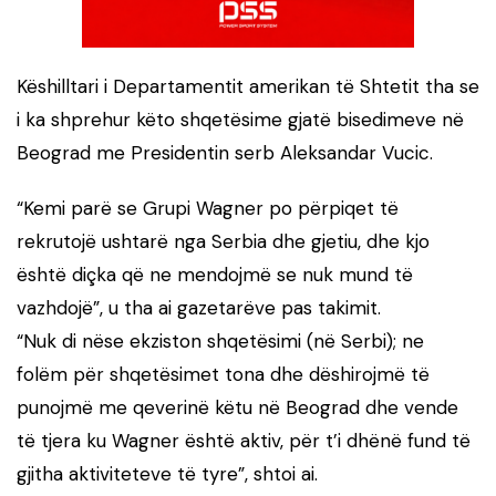
Këshilltari i Departamentit amerikan të Shtetit tha se
i ka shprehur këto shqetësime gjatë bisedimeve në
Beograd me Presidentin serb Aleksandar Vucic.
“Kemi parë se Grupi Wagner po përpiqet të
rekrutojë ushtarë nga Serbia dhe gjetiu, dhe kjo
është diçka që ne mendojmë se nuk mund të
vazhdojë”, u tha ai gazetarëve pas takimit.
“Nuk di nëse ekziston shqetësimi (në Serbi); ne
folëm për shqetësimet tona dhe dëshirojmë të
punojmë me qeverinë këtu në Beograd dhe vende
të tjera ku Wagner është aktiv, për t’i dhënë fund të
gjitha aktiviteteve të tyre”, shtoi ai.