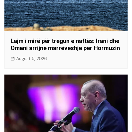
Lajm i mirë për tregun e naftës: Irani dhe
Omani arrijnë marrëveshje për Hormuzin
August 5, 2026