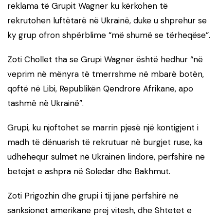
reklama të Grupit Wagner ku kërkohen të
rekrutohen luftëtarë në Ukrainë, duke u shprehur se
ky grup ofron shpërblime “më shumë se tërheqëse”.
Zoti Chollet tha se Grupi Wagner është hedhur “në
veprim në mënyra të tmerrshme në mbarë botën,
qoftë në Libi, Republikën Qendrore Afrikane, apo
tashmë në Ukrainë”.
Grupi, ku njoftohet se marrin pjesë një kontigjent i
madh të dënuarish të rekrutuar në burgjet ruse, ka
udhëhequr sulmet në Ukrainën lindore, përfshirë në
betejat e ashpra në Soledar dhe Bakhmut.
Zoti Prigozhin dhe grupi i tij janë përfshirë në
sanksionet amerikane prej vitesh, dhe Shtetet e