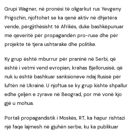
Grupi Wagner, në pronësi të oligarkut rus Yevgeny
Prigozhin, njoftohet se ka qenë aktiv në dhjetëra
vende, përgjithësisht të Afrikës, duke bashkëpunuar
me qeveritë për propagandën pro-ruse dhe për
projekte të tjera ushtarake dhe politike.
Ky grup është mburrur për praninë në Serbi, që
është i vetmi vend evropian, krahas Bjellorusisë, që
nuk iu është bashkuar sanksioneve ndaj Rusisë për
luftën në Ukrainë. U njoftua se ky grup kishte shpallur
edhe çeljen e zyrave në Beograd, por më vonë kjo
gjë u mohua.
Portali propagandistik i Moskës, RT, ka hapur rishtazi
një faqe lajmesh në gjuhën serbe, ku ka publikuar