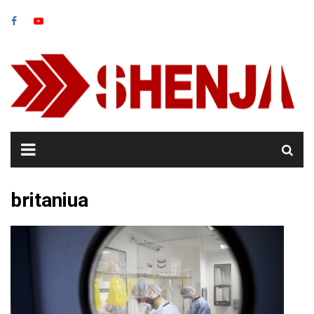
Skip
to
content
britaniua