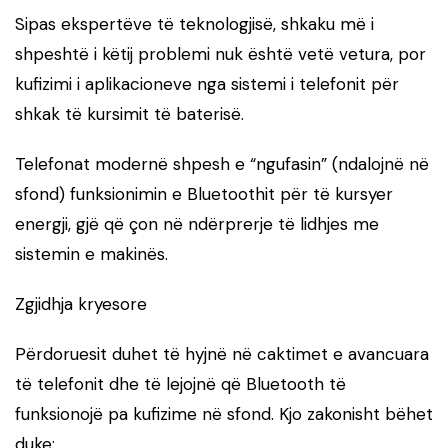
Sipas ekspertëve të teknologjisë, shkaku më i
shpeshtë i këtij problemi nuk është vetë vetura, por
kufizimi i aplikacioneve nga sistemi i telefonit për
shkak të kursimit të baterisë.
Telefonat modernë shpesh e “ngufasin” (ndalojnë në
sfond) funksionimin e Bluetoothit për të kursyer
energji, gjë që çon në ndërprerje të lidhjes me
sistemin e makinës.
Zgjidhja kryesore
Përdoruesit duhet të hyjnë në caktimet e avancuara
të telefonit dhe të lejojnë që Bluetooth të
funksionojë pa kufizime në sfond. Kjo zakonisht bëhet
duke: