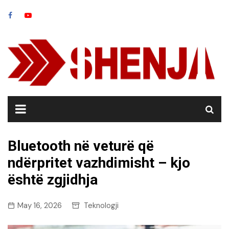
Skip
to
content
Bluetooth në veturë që
ndërpritet vazhdimisht – kjo
është zgjidhja
May 16, 2026
Teknologji