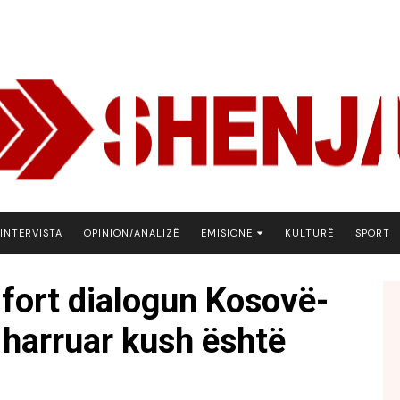
INTERVISTA
OPINION/ANALIZË
EMISIONE
KULTURË
SPORT
ARENA
fort dialogun Kosovë-
BOTA NE FOKUS
 harruar kush është
EKONOMIKS
EMISION DEBATIV
FJALA