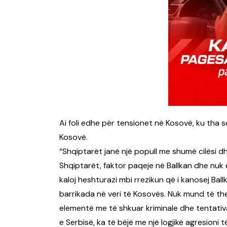
Ai foli edhe për tensionet në Kosovë, ku tha 
Kosovë.
“Shqiptarët janë një popull me shumë cilësi d
Shqiptarët, faktor paqeje në Ballkan dhe nuk
kaloj heshturazi mbi rrezikun që i kanosej Bal
barrikada në veri të Kosovës. Nuk mund të t
elementë me të shkuar kriminale dhe tentativ
e Serbisë, ka të bëjë me një logjikë agresioni