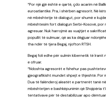
“Por një gjë është e qartë, çdo acarim në Bal
euroatlantike. Pra, i shërben agresorit. Në kë
në mbështetje të dialogut, por shumë e kujdes
mbështesim fort dialogun Serbi-Kosovë, por n
agresuar. Nuk harrojmë as vuajtjet e sakrifica
popullit të sulmuar, që as ka dëgjuar ndonjëhe
tha ndër të tjera Begaj, njofton RTSH.
Begaj foli edhe për sulmin kibernetik të Irani
e ofruar.
“Ndoshta agresorët e fshehur pas pushteteve
gjeografikisht mundet shpejt e thjeshtë. Por m
Dua të falënderoj aleatët e partnerët tanë n
mbështetjen e bashkëpunimin që Shqipëria t’i
tentativave për të destabilizuar apo dëmtuar 