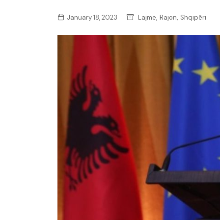
,
,
January 18, 2023
Lajme
Rajon
Shqipëri