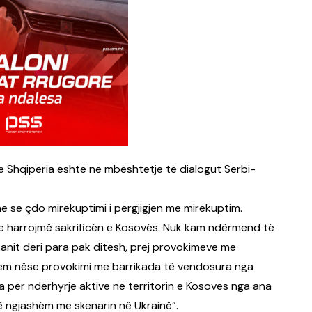
se Shqipëria është në mbështetje të dialogut Serbi-
he se çdo mirëkuptimi i përgjigjen me mirëkuptim.
 e harrojmë sakrificën e Kosovës. Nuk kam ndërmend të
lkanit deri para pak ditësh, prej provokimeve me
hem nëse provokimi me barrikada të vendosura nga
a për ndërhyrje aktive në territorin e Kosovës nga ana
 të ngjashëm me skenarin në Ukrainë”.