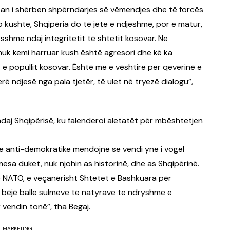
lkan i shërben shpërndarjes së vëmendjes dhe të forcës
to kushte, Shqipëria do të jetë e ndjeshme, por e matur,
shme ndaj integritetit të shtetit kosovar. Ne
uk kemi harruar kush është agresori dhe kë ka
t e popullit kosovar. Është më e vështirë për qeverinë e
rë ndjesë nga pala tjetër, të ulet në tryezë dialogu”,
t ndaj Shqipërisë, ku falenderoi aletatët për mbështetjen
 anti-demokratike mendojnë se vendi ynë i vogël
esa duket, nuk njohin as historinë, dhe as Shqipërinë.
ë NATO, e veçanërisht Shtetet e Bashkuara për
 bëjë ballë sulmeve të natyrave të ndryshme e
vendin tonë”, tha Begaj.
MARKETING