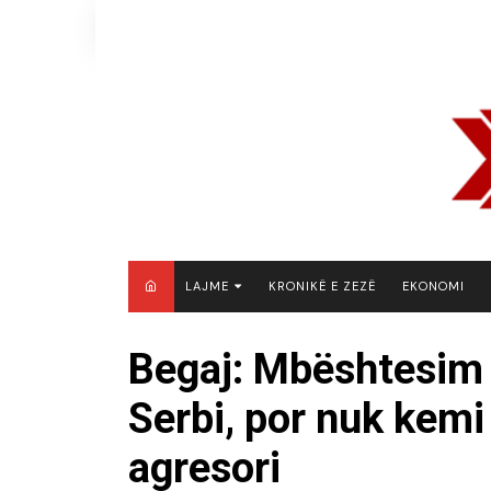
Skip
to
content
LAJME
KRONIKË E ZEZË
EKONOMI
MAQEDONI E VERIUT
Begaj: Mbështesim 
KOSOVË
Serbi, por nuk kemi
SHQIPËRI
RAJON
agresori
BOTË