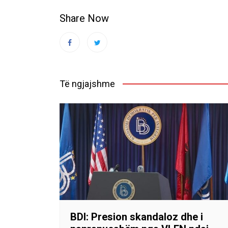
Share Now
Të ngjajshme
BDI: Presion skandaloz dhe i