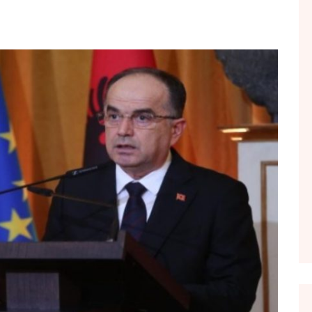
FOL POPULL
GJURMË
INTERVISTA EMISION
KONAKU
KU E KISHIM FJALEN
LIGJERATE FETARE
PARADITE ME NE
PIKËPAMJE
RECETA E DITES
RELAKS
RETRO JAVORE