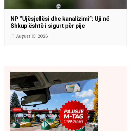
NP “Ujësjellësi dhe kanalizimi”: Uji në
Shkup është i sigurt për pije
August 10, 2026