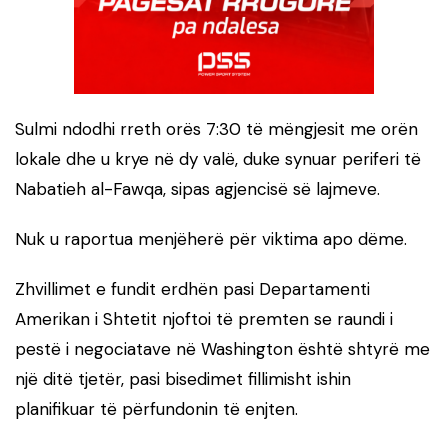
Sulmi ndodhi rreth orës 7:30 të mëngjesit me orën
lokale dhe u krye në dy valë, duke synuar periferi të
Nabatieh al-Fawqa, sipas agjencisë së lajmeve.
Nuk u raportua menjëherë për viktima apo dëme.
Zhvillimet e fundit erdhën pasi Departamenti
Amerikan i Shtetit njoftoi të premten se raundi i
pestë i negociatave në Washington është shtyrë me
një ditë tjetër, pasi bisedimet fillimisht ishin
planifikuar të përfundonin të enjten.