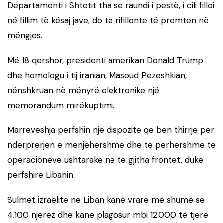
Departamenti i Shtetit tha se raundi i pestë, i cili filloi
në fillim të kësaj jave, do të rifillonte të premten në
mëngjes.
Më 18 qershor, presidenti amerikan Donald Trump
dhe homologu i tij iranian, Masoud Pezeshkian,
nënshkruan në mënyrë elektronike një
memorandum mirëkuptimi.
Marrëveshja përfshin një dispozitë që bën thirrje për
ndërprerjen e menjëhershme dhe të përhershme të
operacioneve ushtarake në të gjitha frontet, duke
përfshirë Libanin.
Sulmet izraelite në Liban kanë vrarë më shumë se
4.100 njerëz dhe kanë plagosur mbi 12.000 të tjerë