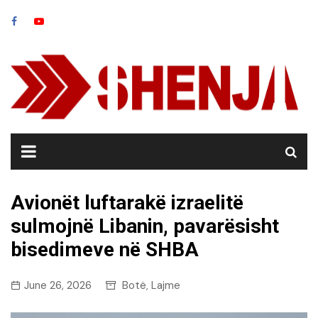
Skip
to
content
Avionët luftarakë izraelitë
sulmojnë Libanin, pavarësisht
bisedimeve në SHBA
June 26, 2026
Botë
Lajme
,