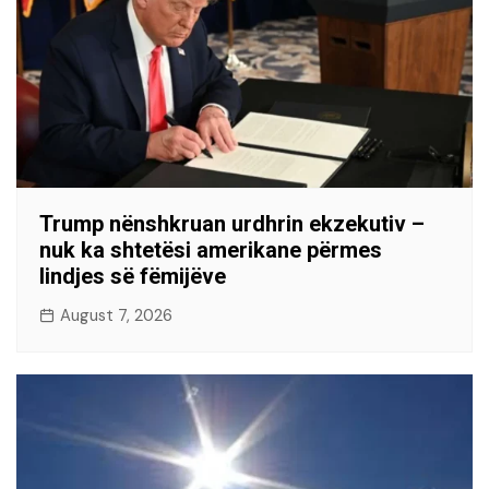
Trump nënshkruan urdhrin ekzekutiv –
nuk ka shtetësi amerikane përmes
lindjes së fëmijëve
August 7, 2026