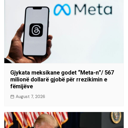
Gjykata meksikane godet “Meta-n”/ 567
milionë dollarë gjobë për rrezikimin e
fëmijëve
August 7, 2026