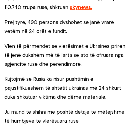
110,740 trupa ruse, shkruan
skynews.
Prej tyre, 490 persona dyshohet se janë vrarë
vetëm në 24 orët e fundit.
Vlen të përmendet se vlerësimet e Ukrainës priren
të jenë dukshëm më të larta se ato të ofruara nga
agjencitë ruse dhe perëndimore.
Kujtojmë se Rusia ka nisur pushtimin e
pajustifikueshëm të shtetit ukrainas më 24 shkurt
duke shkatuar viktima dhe dëme materiale.
Ju mund të shihni më poshtë detaje të mëtejshme
të humbjeve të vlerësuara ruse.