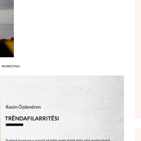
FOL POPULL
GJURMË
INTERVISTA EMISION
KONAKU
KU E KISHIM FJALEN
LIGJERATE FETARE
MARKETING
PARADITE ME NE
PIKËPAMJE
RECETA E DITES
RELAKS
RETRO JAVORE