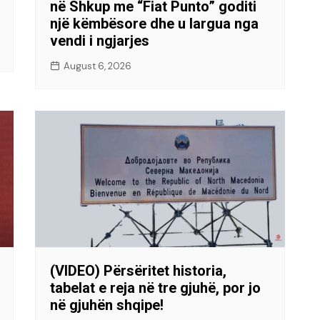
në Shkup me “Fiat Punto” goditi
një këmbësore dhe u largua nga
vendi i ngjarjes
August 6, 2026
(VIDEO) Përsëritet historia,
tabelat e reja në tre gjuhë, por jo
në gjuhën shqipe!