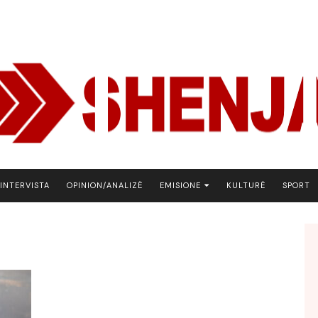
INTERVISTA
OPINION/ANALIZË
EMISIONE
KULTURË
SPORT
ARENA
BOTA NE FOKUS
EKONOMIKS
EMISION DEBATIV
FJALA