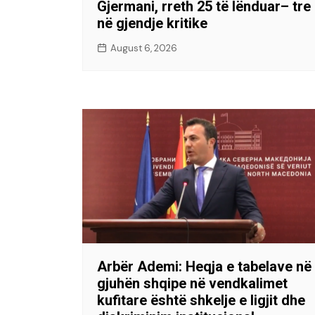
Gjermani, rreth 25 të lënduar– tre
në gjendje kritike
August 6, 2026
Arbër Ademi: Heqja e tabelave në
gjuhën shqipe në vendkalimet
kufitare është shkelje e ligjit dhe