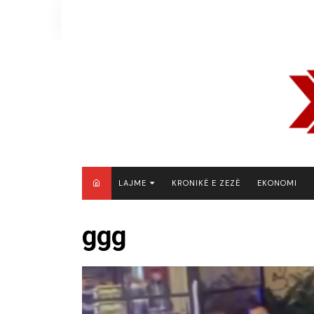
Skip
to
content
LAJME
KRONIKË E ZEZË
EKONOMI
MAQEDONI E VERIUT
ggg
KOSOVË
SHQIPËRI
RAJON
BOTË