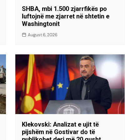
SHBA, mbi 1.500 zjarrfikës po
luftojnë me zjarret në shtetin e
Washingtonit
August 6, 2026
Klekovski: Analizat e ujit të
pijshëm në Gostivar do të
publikohet deri më 20 gusht