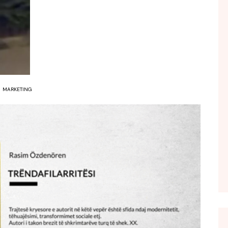
FOL POPULL
GJURMË
INTERVISTA EMISION
KONAKU
KU E KISHIM FJALEN
MARKETING
LIGJERATE FETARE
PARADITE ME NE
PIKËPAMJE
RECETA E DITES
RELAKS
RETRO JAVORE