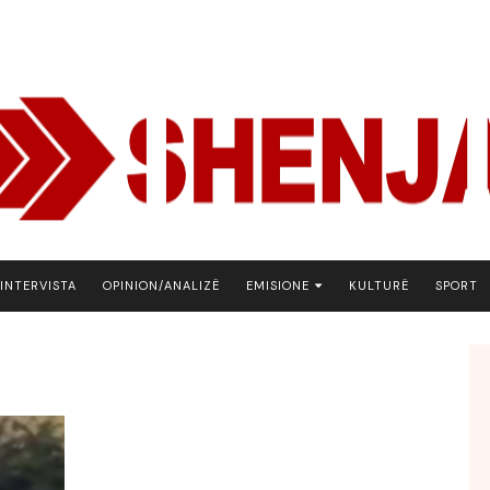
INTERVISTA
OPINION/ANALIZË
EMISIONE
KULTURË
SPORT
ARENA
BOTA NE FOKUS
EKONOMIKS
EMISION DEBATIV
FJALA