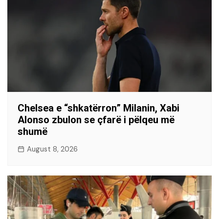
Chelsea e “shkatërron” Milanin, Xabi
Alonso zbulon se çfarë i pëlqeu më
shumë
August 8, 2026