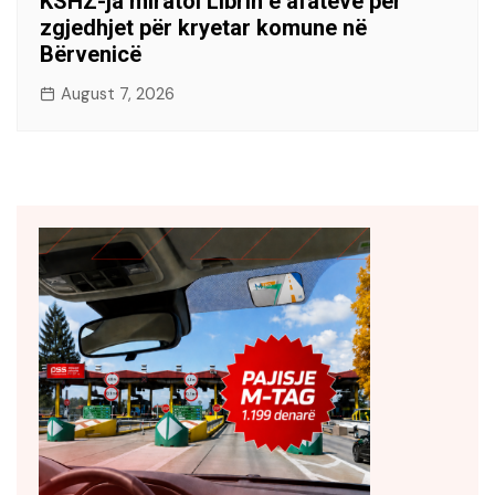
KSHZ-ja miratoi Librin e afateve për
zgjedhjet për kryetar komune në
Bërvenicë
August 7, 2026