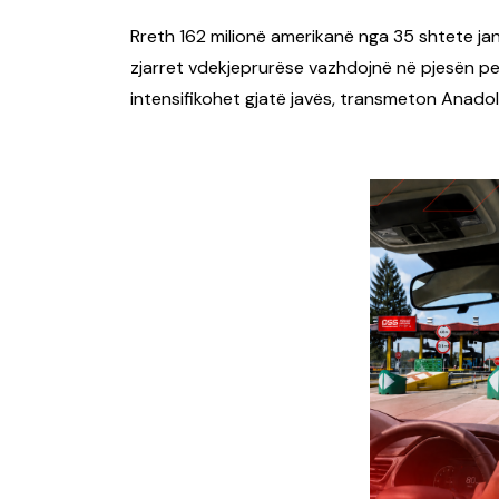
Rreth 162 milionë amerikanë nga 35 shtete j
zjarret vdekjeprurëse vazhdojnë në pjesën p
intensifikohet gjatë javës, transmeton Anadol