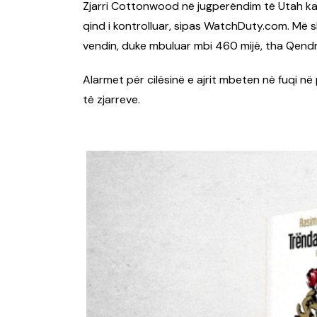
Zjarri Cottonwood në jugperëndim të Utah ka
qind i kontrolluar, sipas WatchDuty.com. Më s
vendin, duke mbuluar mbi 460 mijë, tha Qendr
Alarmet për cilësinë e ajrit mbeten në fuqi n
të zjarreve.