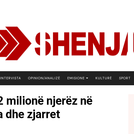
INTERVISTA
OPINION/ANALIZË
EMISIONE
KULTURË
SPORT
ARENA
 milionë njerëz në
BOTA NE FOKUS
a dhe zjarret
EKONOMIKS
EMISION DEBATIV
FJALA