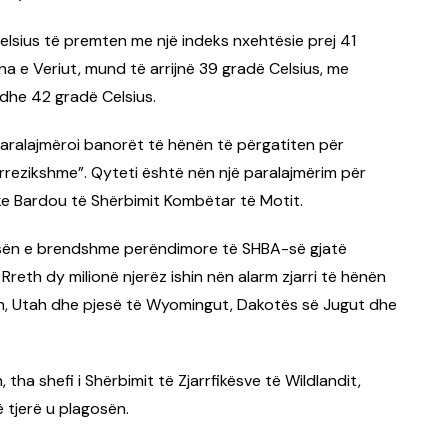
elsius të premten me një indeks nxehtësie prej 41
na e Veriut, mund të arrijnë 39 gradë Celsius, me
 dhe 42 gradë Celsius.
aralajmëroi banorët të hënën të përgatiten për
rezikshme”. Qyteti është nën një paralajmërim për
ke Bardou të Shërbimit Kombëtar të Motit.
jesën e brendshme perëndimore të SHBA-së gjatë
reth dy milionë njerëz ishin nën alarm zjarri të hënën
on, Utah dhe pjesë të Wyomingut, Dakotës së Jugut dhe
 tha shefi i Shërbimit të Zjarrfikësve të Wildlandit,
ë tjerë u plagosën.