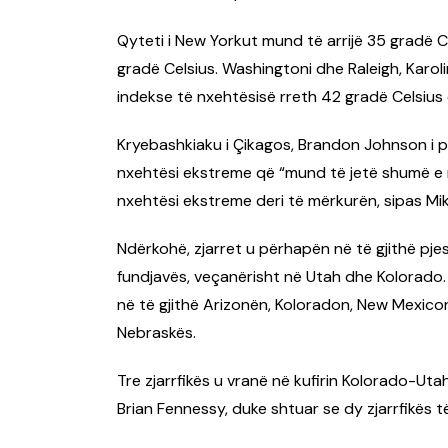
Qyteti i New Yorkut mund të arrijë 35 gradë C
gradë Celsius. Washingtoni dhe Raleigh, Karoli
indekse të nxehtësisë rreth 42 gradë Celsius
Kryebashkiaku i Çikagos, Brandon Johnson i p
nxehtësi ekstreme që “mund të jetë shumë e r
nxehtësi ekstreme deri të mërkurën, sipas Mi
Ndërkohë, zjarret u përhapën në të gjithë p
fundjavës, veçanërisht në Utah dhe Kolorado. R
në të gjithë Arizonën, Koloradon, New Mexic
Nebraskës.
Tre zjarrfikës u vranë në kufirin Kolorado-Utah,
Brian Fennessy, duke shtuar se dy zjarrfikës t