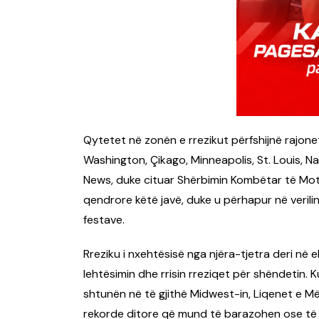
Qytetet në zonën e rrezikut përfshijnë rajonet
Washington, Çikago, Minneapolis, St. Louis, Na
News, duke cituar Shërbimin Kombëtar të Moti
qendrore këtë javë, duke u përhapur në verili
festave.
Rreziku i nxehtësisë nga njëra-tjetra deri në
lehtësimin dhe rrisin rreziqet për shëndetin. Ku
shtunën në të gjithë Midwest-in, Liqenet e Më
rekorde ditore që mund të barazohen ose të t