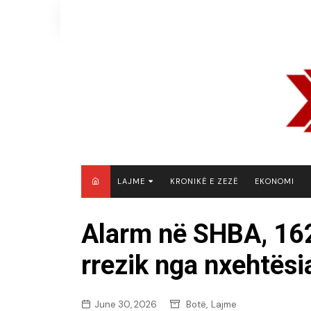
Skip
to
content
LAJME
KRONIKË E ZEZË
EKONOMI
MAQEDONI E VERIUT
Alarm në SHBA, 162
KOSOVË
rrezik nga nxehtësi
SHQIPËRI
RAJON
BOTË
,
June 30, 2026
Botë
Lajme