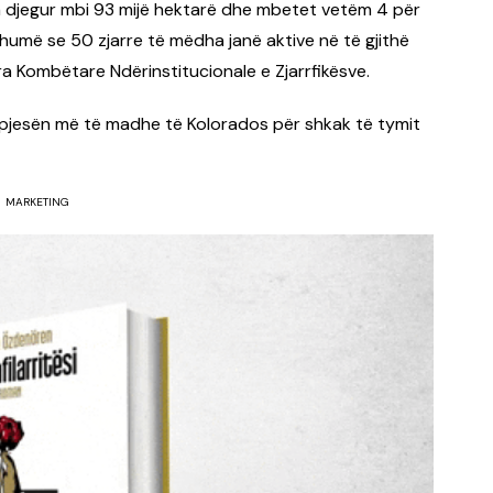
 djegur mbi 93 mijë hektarë dhe mbetet vetëm 4 për
humë se 50 zjarre të mëdha janë aktive në të gjithë
a Kombëtare Ndërinstitucionale e Zjarrfikësve.
ë pjesën më të madhe të Kolorados për shkak të tymit
MARKETING