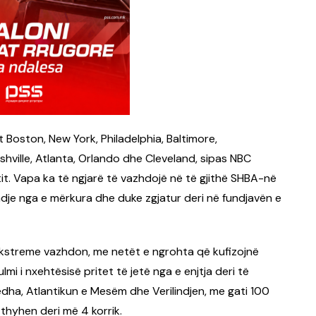
 Boston, New York, Philadelphia, Baltimore,
shville, Atlanta, Orlando dhe Cleveland, sipas NBC
t. Vapa ka të ngjarë të vazhdojë në të gjithë SHBA-në
ndje nga e mërkura dhe duke zgjatur deri në fundjavën e
 ekstreme vazhdon, me netët e ngrohta që kufizojnë
lmi i nxehtësisë pritet të jetë nga e enjtja deri të
dha, Atlantikun e Mesëm dhe Verilindjen, me gati 100
hyhen deri më 4 korrik.