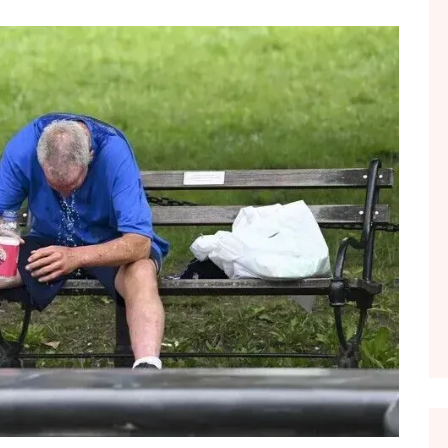
FOL POPULL
GJURMË
INTERVISTA EMISION
KONAKU
KU E KISHIM FJALEN
LIGJERATE FETARE
PARADITE ME NE
PIKËPAMJE
RECETA E DITES
RELAKS
RETRO JAVORE