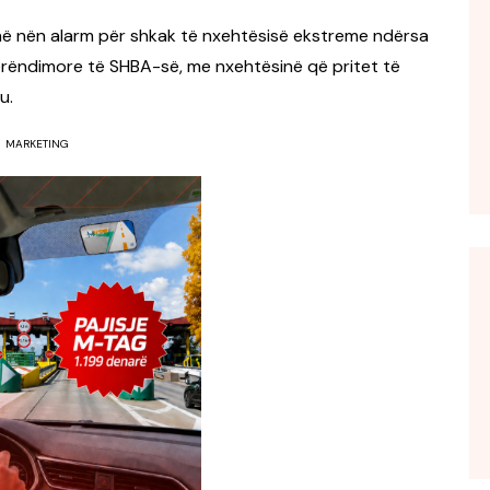
anë nën alarm për shkak të nxehtësisë ekstreme ndërsa
erëndimore të SHBA-së, me nxehtësinë që pritet të
u.
MARKETING