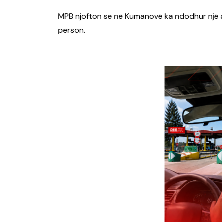
MPB njofton se në Kumanovë ka ndodhur një ak
person.