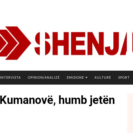
INTERVISTA
OPINION/ANALIZË
EMISIONE
KULTURË
SPORT
ARENA
ë Kumanovë, humb jetën
BOTA NE FOKUS
EKONOMIKS
EMISION DEBATIV
FJALA