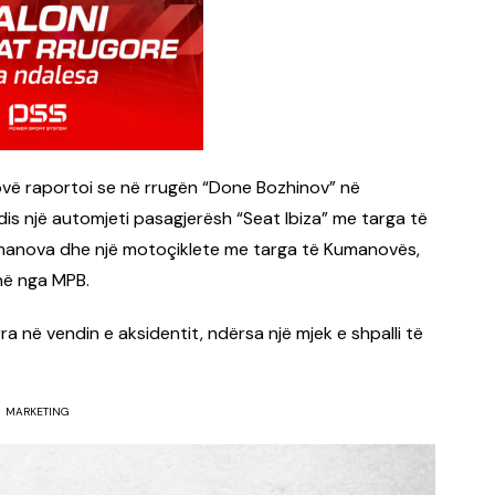
vë raportoi se në rrugën “Done Bozhinov” në
is një automjeti pasagjerësh “Seat Ibiza” me targa të
umanova dhe një motoçiklete me targa të Kumanovës,
në nga MPB.
ra në vendin e aksidentit, ndërsa një mjek e shpalli të
MARKETING