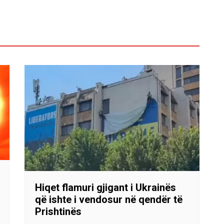
Hiqet flamuri gjigant i Ukrainës
që ishte i vendosur në qendër të
Prishtinës