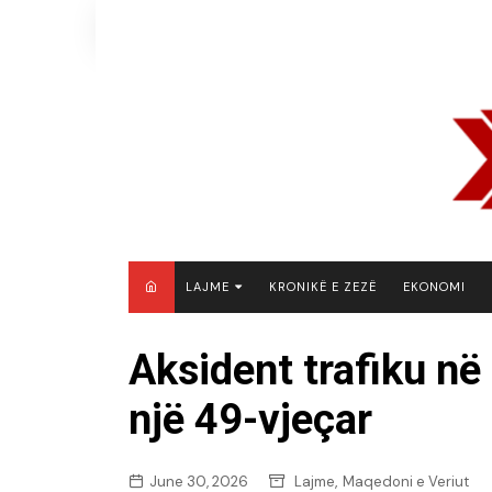
Skip
to
content
LAJME
KRONIKË E ZEZË
EKONOMI
MAQEDONI E VERIUT
Aksident trafiku n
KOSOVË
një 49-vjeçar
SHQIPËRI
RAJON
BOTË
,
June 30, 2026
Lajme
Maqedoni e Veriut