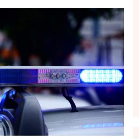
FOL POPULL
GJURMË
INTERVISTA EMISION
KONAKU
KU E KISHIM FJALEN
LIGJERATE FETARE
PARADITE ME NE
PIKËPAMJE
RECETA E DITES
RELAKS
RETRO JAVORE