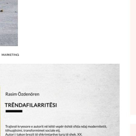
FOL POPULL
GJURMË
INTERVISTA EMISION
KONAKU
KU E KISHIM FJALEN
MARKETING
LIGJERATE FETARE
PARADITE ME NE
PIKËPAMJE
RECETA E DITES
RELAKS
RETRO JAVORE