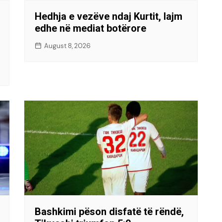
Hedhja e vezëve ndaj Kurtit, lajm
edhe në mediat botërore
August 8, 2026
Bashkimi pëson disfatë të rëndë,