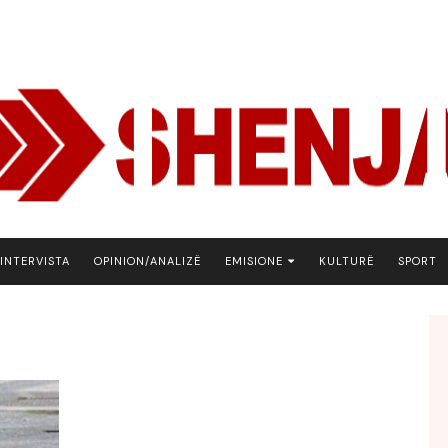
INTERVISTA
OPINION/ANALIZË
EMISIONE
KULTURË
SPORT
ARENA
BOTA NE FOKUS
EKONOMIKS
EMISION DEBATIV
FJALA