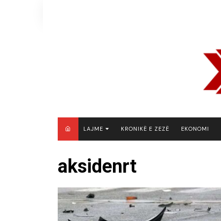
Skip
to
content
LAJME
KRONIKË E ZEZË
EKONOMI
MAQEDONI E VERIUT
aksidenrt
KOSOVË
SHQIPËRI
RAJON
BOTË