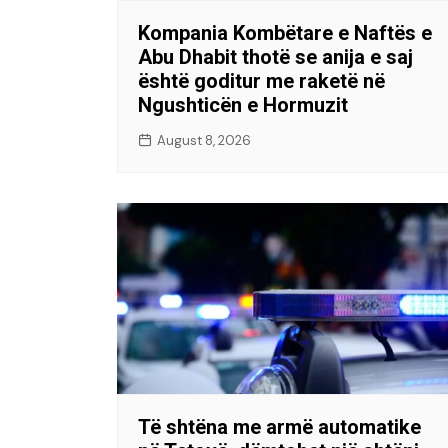
Kompania Kombëtare e Naftës e
Abu Dhabit thotë se anija e saj
është goditur me raketë në
Ngushticën e Hormuzit
August 8, 2026
Të shtëna me armë automatike