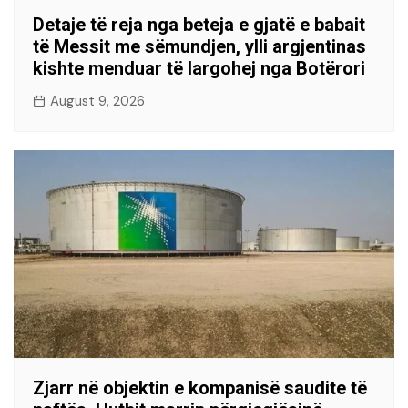
Detaje të reja nga beteja e gjatë e babait
të Messit me sëmundjen, ylli argjentinas
kishte menduar të largohej nga Botërori
August 9, 2026
Zjarr në objektin e kompanisë saudite të