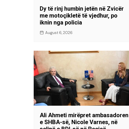
Dy të rinj humbin jetën në Zvicër
me motoçikletë të vjedhur, po
iknin nga policia
August 6, 2026
Ali Ahmeti mirëpret ambasadoren
e SHBA-së, Nicole Varnes, në
selinë e BDI-së në Reçicë