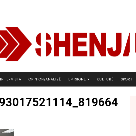
INTERVISTA
OPINION/ANALIZË
EMISIONE
KULTURË
SPORT
ARENA
93017521114_819664
BOTA NE FOKUS
EKONOMIKS
EMISION DEBATIV
FJALA