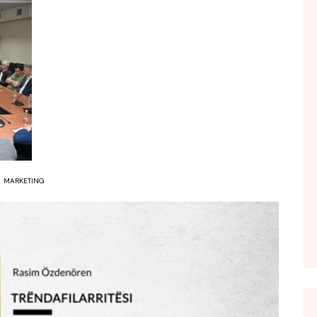
FOL POPULL
GJURMË
INTERVISTA EMISION
KONAKU
KU E KISHIM FJALEN
LIGJERATE FETARE
PARADITE ME NE
PIKËPAMJE
MARKETING
RECETA E DITES
RELAKS
RETRO JAVORE