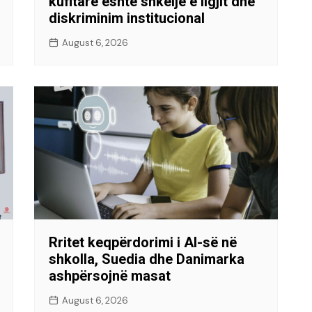
kufitare është shkelje e ligjit dhe
diskriminim institucional
August 6, 2026
Rritet keqpërdorimi i AI-së në
shkolla, Suedia dhe Danimarka
ashpërsojnë masat
August 6, 2026