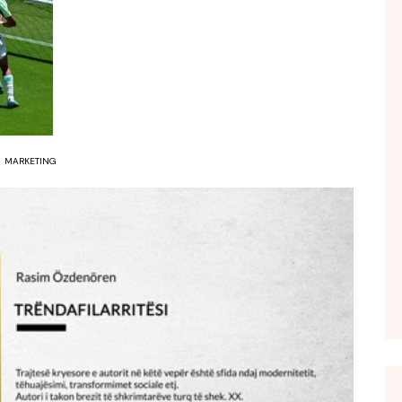
FOL POPULL
GJURMË
INTERVISTA EMISION
KONAKU
KU E KISHIM FJALEN
MARKETING
LIGJERATE FETARE
PARADITE ME NE
PIKËPAMJE
RECETA E DITES
RELAKS
RETRO JAVORE