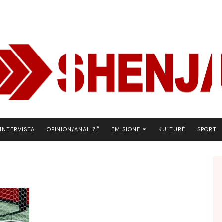
INTERVISTA
OPINION/ANALIZË
EMISIONE
KULTURË
SPORT
ARENA
BOTA NE FOKUS
EKONOMIKS
EMISION DEBATIV
FJALA