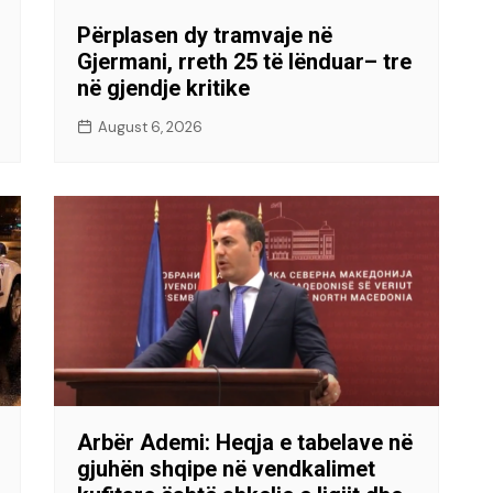
Përplasen dy tramvaje në
Gjermani, rreth 25 të lënduar– tre
në gjendje kritike
August 6, 2026
Arbër Ademi: Heqja e tabelave në
gjuhën shqipe në vendkalimet