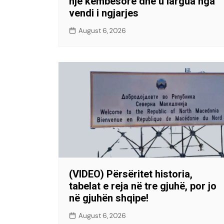
një këmbësore dhe u largua nga
vendi i ngjarjes
August 6, 2026
(VIDEO) Përsëritet historia,
tabelat e reja në tre gjuhë, por jo
në gjuhën shqipe!
August 6, 2026