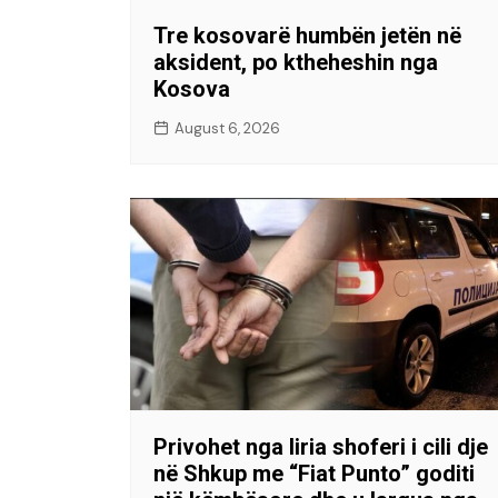
Tre kosovarë humbën jetën në
aksident, po ktheheshin nga
Kosova
August 6, 2026
Privohet nga liria shoferi i cili dje
në Shkup me “Fiat Punto” goditi