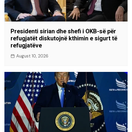
Presidenti sirian dhe shefi i OKB-së për
refugjatët diskutojnë kthimin e sigurt të
refugjatëve
August 10, 2026