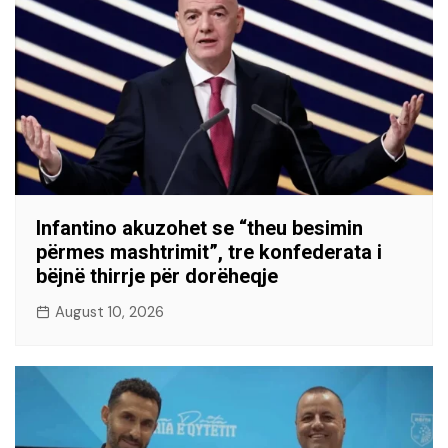
Infantino akuzohet se “theu besimin
përmes mashtrimit”, tre konfederata i
bëjnë thirrje për dorëheqje
August 10, 2026