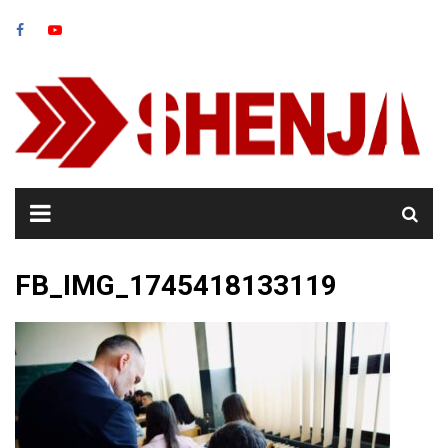
Skip
to
content
FB_IMG_1745418133119