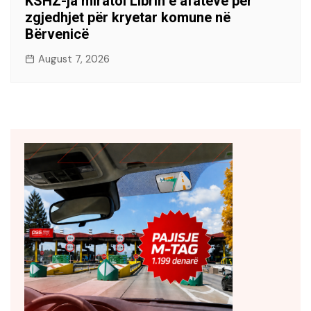
KSHZ-ja miratoi Librin e afateve për
zgjedhjet për kryetar komune në
Bërvenicë
August 7, 2026